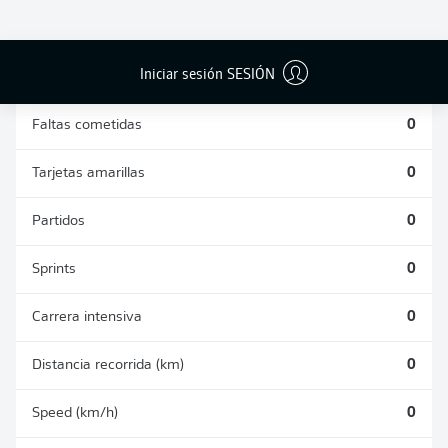
DUELOS
DUELOS
DIVIDIDOS
AÉREOS
GANADOS
GANADOS
0
0
Iniciar sesión SESIÓN
Faltas cometidas
0
Tarjetas amarillas
0
Partidos
0
Sprints
0
Carrera intensiva
0
Distancia recorrida (km)
0
Speed (km/h)
0