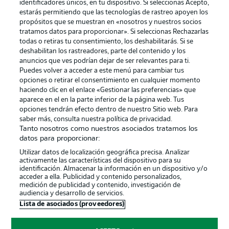
identificadores únicos, en tu dispositivo. Si seleccionas Acepto,
estarás permitiendo que las tecnologías de rastreo apoyen los
propósitos que se muestran en «nosotros y nuestros socios
tratamos datos para proporcionar». Si seleccionas Rechazarlas
Publicidad
Aviso legal
todas o retiras tu consentimiento, los deshabilitarás. Si se
Gestionar las preferencias
Declaracion de privacidad
deshabilitan los rastreadores, parte del contenido y los
anuncios que ves podrían dejar de ser relevantes para ti.
Canales
Trabajos
Puedes volver a acceder a este menú para cambiar tus
opciones o retirar el consentimiento en cualquier momento
Jugadores
Condiciones de uso
haciendo clic en el enlace «Gestionar las preferencias» que
Sello Editorial
Contacto
aparece en el en la parte inferior de la página web. Tus
opciones tendrán efecto dentro de nuestro Sitio web. Para
saber más, consulta nuestra política de privacidad.
Tanto nosotros como nuestros asociados tratamos los
datos para proporcionar:
Utilizar datos de localización geográfica precisa. Analizar
activamente las características del dispositivo para su
identificación. Almacenar la información en un dispositivo y/o
acceder a ella. Publicidad y contenido personalizados,
medición de publicidad y contenido, investigación de
audiencia y desarrollo de servicios.
© 2026 Bundesliga-Gruppe GmbH
Lista de asociados (proveedores)
Elegir idioma