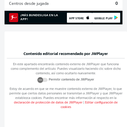
Centros desde jugada
0
¡MÁS BUNDESLIGA EN LA
APP STORE
GOOGLE PLAY
APP!
Contenido editorial recomendado por
JWPlayer
En este apartado encontrarás contenido externo de
JWPlayer
que funciona
como complemento del artículo. Puedes visualizarlo haciendo clic sobre dicho
contenido, así como ocultarlo nuevamente.
Permitir contenido de
JWPlayer
Estoy de acuerdo en que se me muestre contenido externo de
JWPlayer
, lo que
permite que ciertos datos personales se transmitan a
JWPlayer
y que
JWPlayer
establezca cookies. Puedes encontrar más información al respecto en la
declaración de protección de datos de
JWPlayer
|
Editar configuración de
cookies