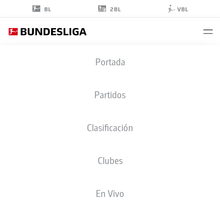
2BL
BL
VBL
DMYTRO
Portada
BOGDANOV
30
Partidos
Clasificación
DELANTERO
Clubes
UNION BERLIN
ESTADÍSTICAS TEMPORADA 2026/2027
GOLES
COMPA
En Vivo