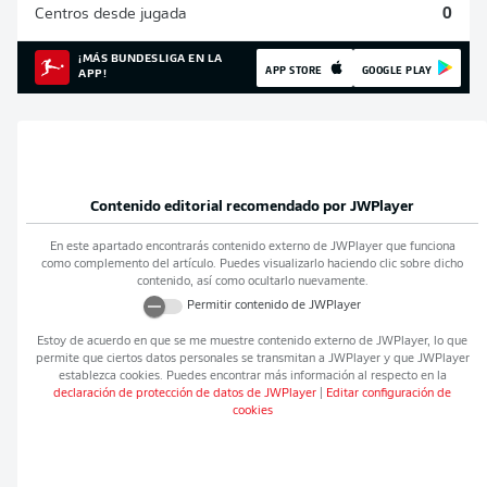
Centros desde jugada
0
¡MÁS BUNDESLIGA EN LA
APP STORE
GOOGLE PLAY
APP!
Contenido editorial recomendado por
JWPlayer
En este apartado encontrarás contenido externo de
JWPlayer
que funciona
como complemento del artículo. Puedes visualizarlo haciendo clic sobre dicho
contenido, así como ocultarlo nuevamente.
Permitir contenido de
JWPlayer
Estoy de acuerdo en que se me muestre contenido externo de
JWPlayer
, lo que
permite que ciertos datos personales se transmitan a
JWPlayer
y que
JWPlayer
establezca cookies. Puedes encontrar más información al respecto en la
declaración de protección de datos de
JWPlayer
|
Editar configuración de
cookies