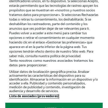
identificadores únicos, en tu dispositivo. Si seleccionas Acepto,
estarás permitiendo que las tecnologías de rastreo apoyen los
propósitos que se muestran en «nosotros y nuestros socios
tratamos datos para proporcionar». Si seleccionas Rechazarlas
Publicidad
Aviso legal
todas o retiras tu consentimiento, los deshabilitarás. Si se
Gestionar las preferencias
Declaracion de privacidad
deshabilitan los rastreadores, parte del contenido y los
anuncios que ves podrían dejar de ser relevantes para ti.
Canales
Trabajos
Puedes volver a acceder a este menú para cambiar tus
opciones o retirar el consentimiento en cualquier momento
Jugadores
Condiciones de uso
haciendo clic en el enlace «Gestionar las preferencias» que
Sello Editorial
Contacto
aparece en el en la parte inferior de la página web. Tus
opciones tendrán efecto dentro de nuestro Sitio web. Para
saber más, consulta nuestra política de privacidad.
Tanto nosotros como nuestros asociados tratamos los
datos para proporcionar:
Utilizar datos de localización geográfica precisa. Analizar
activamente las características del dispositivo para su
identificación. Almacenar la información en un dispositivo y/o
acceder a ella. Publicidad y contenido personalizados,
medición de publicidad y contenido, investigación de
audiencia y desarrollo de servicios.
© 2026 Bundesliga-Gruppe GmbH
Lista de asociados (proveedores)
Elegir idioma