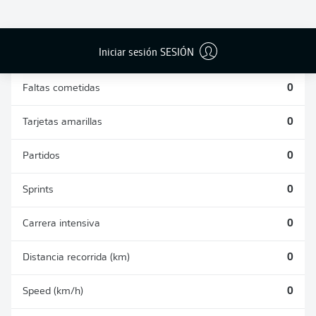
DUELOS
DUELOS
DIVIDIDOS
AÉREOS
GANADOS
GANADOS
0
0
Iniciar sesión SESIÓN
Faltas cometidas
0
Tarjetas amarillas
0
Partidos
0
Sprints
0
Carrera intensiva
0
Distancia recorrida (km)
0
Speed (km/h)
0