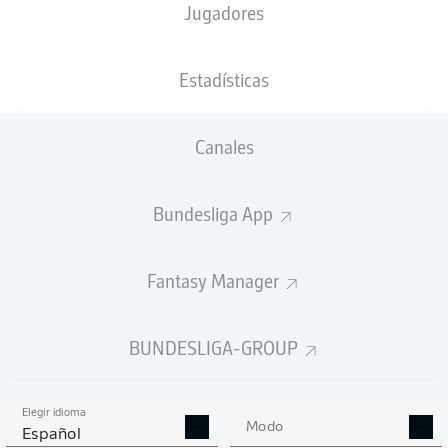
Jugadores
NACIÓN
23.03.2007
DEU
, TUR
19 AÑOS
Estadísticas
Competition
Canales
Bundesliga
Season
Bundesliga App
2026/2027
Fantasy Manager
ESTADÍSTICAS
BUNDESLIGA-GROUP
TEMPORADA 2026/2027
Elegir idioma
Modo
Español