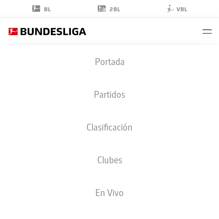
2BL
BL
VBL
DARWIN
Portada
SOYLU
34
Partidos
Clasificación
CENTROCAMPISTA
Clubes
WERDER BREMEN
ESTADÍSTICAS TEMPORADA 2026/2027
GOLES
COMPA
En Vivo