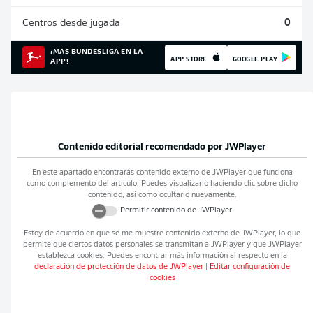
Centros desde jugada
0
¡MÁS BUNDESLIGA EN LA
APP STORE
GOOGLE PLAY
APP!
Contenido editorial recomendado por
JWPlayer
En este apartado encontrarás contenido externo de
JWPlayer
que funciona
como complemento del artículo. Puedes visualizarlo haciendo clic sobre dicho
contenido, así como ocultarlo nuevamente.
Permitir contenido de
JWPlayer
Estoy de acuerdo en que se me muestre contenido externo de
JWPlayer
, lo que
permite que ciertos datos personales se transmitan a
JWPlayer
y que
JWPlayer
establezca cookies. Puedes encontrar más información al respecto en la
declaración de protección de datos de
JWPlayer
|
Editar configuración de
cookies