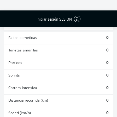
DUELOS
DUELOS
DIVIDIDOS
AÉREOS
GANADOS
GANADOS
0
0
Iniciar sesión SESIÓN
Faltas cometidas
0
Tarjetas amarillas
0
Partidos
0
Sprints
0
Carrera intensiva
0
Distancia recorrida (km)
0
Speed (km/h)
0