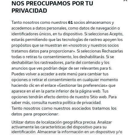
NOS PREOCUPAMOS POR TU
PRIVACIDAD
Tanto nosotros como nuestros
61
socios almacenamos y
accedemos a datos personales, como datos de navegación o
identificadores únicos, en tu dispositivo. Si seleccionas Acepto,
estarás permitiendo que las tecnologías de rastreo apoyen los
propósitos que se muestran en «nosotros y nuestros socios
tratamos datos para proporcionar». Si seleccionas Rechazarlas
Publicidad
Aviso legal
todas o retiras tu consentimiento, los deshabilitarás. Si se
Gestionar las preferencias
Declaracion de privacidad
deshabilitan los rastreadores, parte del contenido y los
anuncios que ves podrían dejar de ser relevantes para ti.
Canales
Trabajos
Puedes volver a acceder a este menú para cambiar tus
opciones o retirar el consentimiento en cualquier momento
Jugadores
Condiciones de uso
haciendo clic en el enlace «Gestionar las preferencias» que
Sello Editorial
Contacto
aparece en el en la parte inferior de la página web. Tus
opciones tendrán efecto dentro de nuestro Sitio web. Para
saber más, consulta nuestra política de privacidad.
Tanto nosotros como nuestros asociados tratamos los
datos para proporcionar:
Utilizar datos de localización geográfica precisa. Analizar
activamente las características del dispositivo para su
identificación. Almacenar la información en un dispositivo y/o