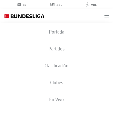
2BL
BL
VBL
DANIEL
Portada
KYEREWAA
Partidos
Clasificación
CENTROCAMPISTA
Clubes
SCHALKE
ESTADÍSTICAS TEMPORADA 2022/2023
GOLES
En Vivo