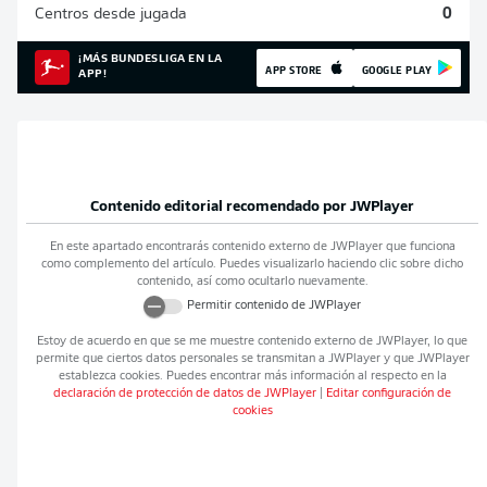
Centros desde jugada
0
¡MÁS BUNDESLIGA EN LA
APP STORE
GOOGLE PLAY
APP!
Contenido editorial recomendado por
JWPlayer
En este apartado encontrarás contenido externo de
JWPlayer
que funciona
como complemento del artículo. Puedes visualizarlo haciendo clic sobre dicho
contenido, así como ocultarlo nuevamente.
Permitir contenido de
JWPlayer
Estoy de acuerdo en que se me muestre contenido externo de
JWPlayer
, lo que
permite que ciertos datos personales se transmitan a
JWPlayer
y que
JWPlayer
establezca cookies. Puedes encontrar más información al respecto en la
declaración de protección de datos de
JWPlayer
|
Editar configuración de
cookies