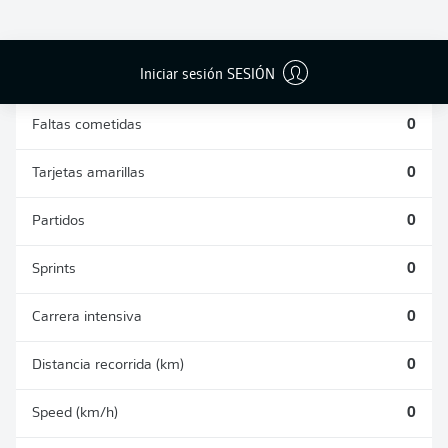
DUELOS
DUELOS
DIVIDIDOS
AÉREOS
GANADOS
GANADOS
0
0
Iniciar sesión SESIÓN
Faltas cometidas
0
Tarjetas amarillas
0
Partidos
0
Sprints
0
Carrera intensiva
0
Distancia recorrida (km)
0
Speed (km/h)
0