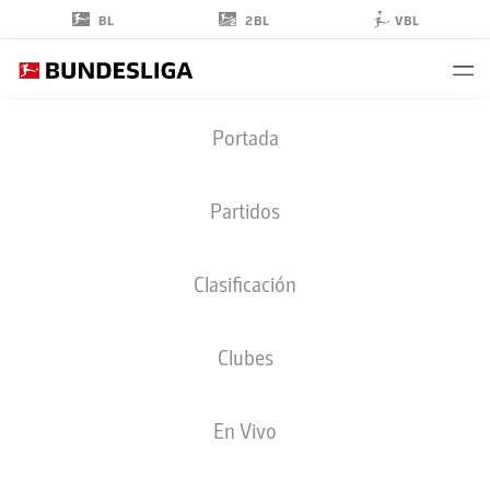
2BL
BL
VBL
DANIEL
Portada
IMAFIDON
34
Partidos
Clasificación
CENTROCAMPISTA
Clubes
MAINZ
ESTADÍSTICAS TEMPORADA 2026/2027
GOLES
COMPA
En Vivo