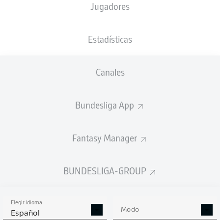
Jugadores
NACIÓN
24.03.2007
DEU
19 AÑOS
Estadísticas
Competition
Canales
Bundesliga
Season
Bundesliga App
2026/2027
Fantasy Manager
ESTADÍSTICAS
BUNDESLIGA-GROUP
TEMPORADA 2026/2027
Elegir idioma
Modo
Español