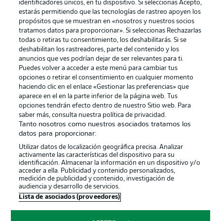
identificadores únicos, en tu dispositivo. Si seleccionas Acepto,
estarás permitiendo que las tecnologías de rastreo apoyen los
propósitos que se muestran en «nosotros y nuestros socios
tratamos datos para proporcionar». Si seleccionas Rechazarlas
Publicidad
Aviso legal
todas o retiras tu consentimiento, los deshabilitarás. Si se
Gestionar las preferencias
Declaracion de privacidad
deshabilitan los rastreadores, parte del contenido y los
anuncios que ves podrían dejar de ser relevantes para ti.
Canales
Trabajos
Puedes volver a acceder a este menú para cambiar tus
opciones o retirar el consentimiento en cualquier momento
Jugadores
Condiciones de uso
haciendo clic en el enlace «Gestionar las preferencias» que
Sello Editorial
Contacto
aparece en el en la parte inferior de la página web. Tus
opciones tendrán efecto dentro de nuestro Sitio web. Para
saber más, consulta nuestra política de privacidad.
Tanto nosotros como nuestros asociados tratamos los
datos para proporcionar:
Utilizar datos de localización geográfica precisa. Analizar
activamente las características del dispositivo para su
identificación. Almacenar la información en un dispositivo y/o
acceder a ella. Publicidad y contenido personalizados,
medición de publicidad y contenido, investigación de
audiencia y desarrollo de servicios.
© 2026 Bundesliga-Gruppe GmbH
Lista de asociados (proveedores)
Elegir idioma