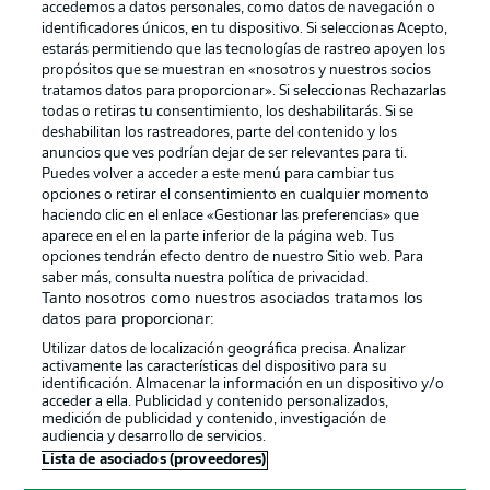
accedemos a datos personales, como datos de navegación o
identificadores únicos, en tu dispositivo. Si seleccionas Acepto,
estarás permitiendo que las tecnologías de rastreo apoyen los
propósitos que se muestran en «nosotros y nuestros socios
tratamos datos para proporcionar». Si seleccionas Rechazarlas
Publicidad
Aviso legal
todas o retiras tu consentimiento, los deshabilitarás. Si se
Gestionar las preferencias
Declaracion de privacidad
deshabilitan los rastreadores, parte del contenido y los
anuncios que ves podrían dejar de ser relevantes para ti.
Canales
Trabajos
Puedes volver a acceder a este menú para cambiar tus
opciones o retirar el consentimiento en cualquier momento
Jugadores
Condiciones de uso
haciendo clic en el enlace «Gestionar las preferencias» que
Sello Editorial
Contacto
aparece en el en la parte inferior de la página web. Tus
opciones tendrán efecto dentro de nuestro Sitio web. Para
saber más, consulta nuestra política de privacidad.
Tanto nosotros como nuestros asociados tratamos los
datos para proporcionar:
Utilizar datos de localización geográfica precisa. Analizar
activamente las características del dispositivo para su
identificación. Almacenar la información en un dispositivo y/o
acceder a ella. Publicidad y contenido personalizados,
medición de publicidad y contenido, investigación de
audiencia y desarrollo de servicios.
© 2026 Bundesliga-Gruppe GmbH
Lista de asociados (proveedores)