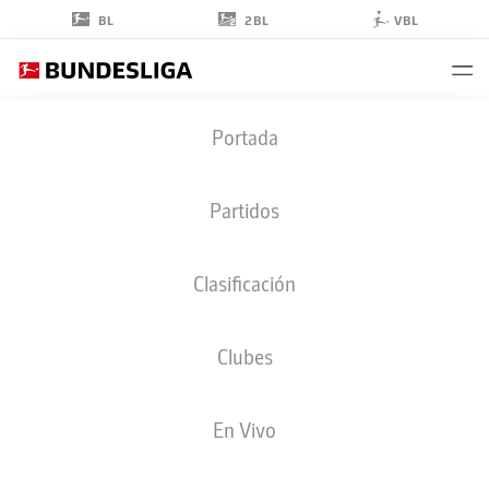
2BL
BL
VBL
DANIEL
Portada
BATZ
33
Partidos
Clasificación
PORTERO
Clubes
MAINZ
ESTADÍSTICAS TEMPORADA 2026/2027
GOLES
COMPA
En Vivo