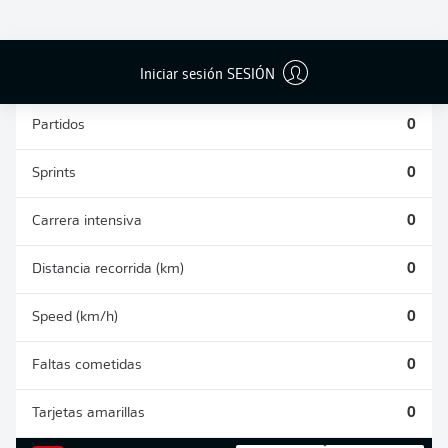
PASES
DISPAROS
CORRECTOS
AUTOGOLES
DETENIDOS
DESDE JUGADA
(%)
0
0
0
Iniciar sesión SESIÓN
Partidos
0
Sprints
0
Carrera intensiva
0
Distancia recorrida (km)
0
Speed (km/h)
0
Faltas cometidas
0
Tarjetas amarillas
0