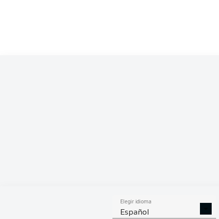
Competition
Bundesliga
Season
2026/2027
ESTA
Elegir idioma
DUELOS
DUE
DIVIDIDOS
AÉR
Español
GANADOS
GANA