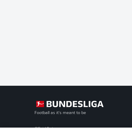
Football as it's meant to be
Official Partners