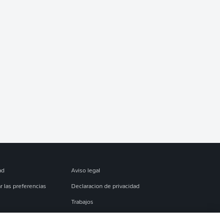
ad
Aviso legal
r las preferencias
Declaracion de privacidad
Trabajos
es
Condiciones de uso