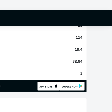
0
6
23
114
19.4
32.84
3
!
APP STORE
GOOGLE PLAY