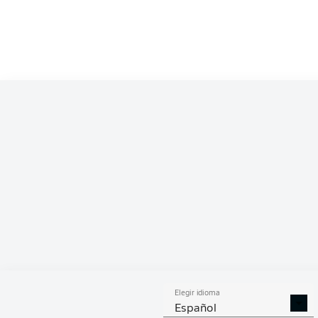
Competition
Bundesliga
Season
2025/2026
ESTA
Elegir idioma
DUELOS
DUE
DIVIDIDOS
AÉR
Español
GANADOS
GANA