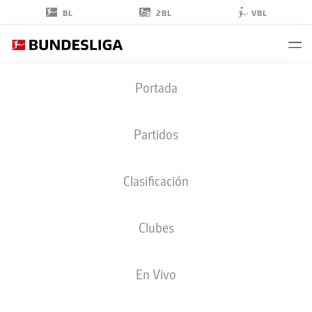
2BL
BL
VBL
BENNO
Portada
KALTEFLEITER
37
Partidos
Clasificación
CENTROCAMPISTA
Clubes
RB LEIPZIG
ESTADÍSTICAS TEMPORADA 2026/2027
GOLES
COMPA
En Vivo