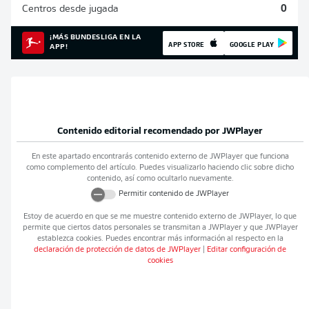
Centros desde jugada
0
¡MÁS BUNDESLIGA EN LA
APP STORE
GOOGLE PLAY
APP!
Contenido editorial recomendado por
JWPlayer
En este apartado encontrarás contenido externo de
JWPlayer
que funciona
como complemento del artículo. Puedes visualizarlo haciendo clic sobre dicho
contenido, así como ocultarlo nuevamente.
Permitir contenido de
JWPlayer
Estoy de acuerdo en que se me muestre contenido externo de
JWPlayer
, lo que
permite que ciertos datos personales se transmitan a
JWPlayer
y que
JWPlayer
establezca cookies. Puedes encontrar más información al respecto en la
declaración de protección de datos de
JWPlayer
|
Editar configuración de
cookies