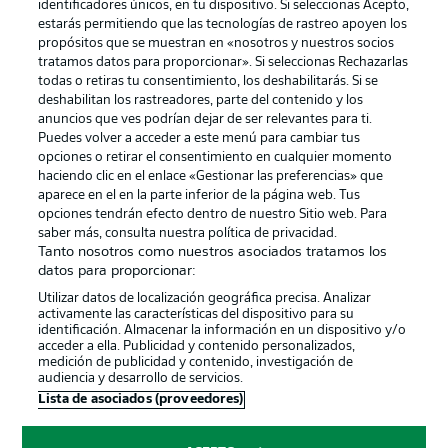
identificadores únicos, en tu dispositivo. Si seleccionas Acepto,
estarás permitiendo que las tecnologías de rastreo apoyen los
propósitos que se muestran en «nosotros y nuestros socios
tratamos datos para proporcionar». Si seleccionas Rechazarlas
Publicidad
Aviso legal
todas o retiras tu consentimiento, los deshabilitarás. Si se
Gestionar las preferencias
Declaracion de privacidad
deshabilitan los rastreadores, parte del contenido y los
anuncios que ves podrían dejar de ser relevantes para ti.
Canales
Trabajos
Puedes volver a acceder a este menú para cambiar tus
opciones o retirar el consentimiento en cualquier momento
Jugadores
Condiciones de uso
haciendo clic en el enlace «Gestionar las preferencias» que
Sello Editorial
Contacto
aparece en el en la parte inferior de la página web. Tus
opciones tendrán efecto dentro de nuestro Sitio web. Para
saber más, consulta nuestra política de privacidad.
Tanto nosotros como nuestros asociados tratamos los
datos para proporcionar:
Utilizar datos de localización geográfica precisa. Analizar
activamente las características del dispositivo para su
identificación. Almacenar la información en un dispositivo y/o
acceder a ella. Publicidad y contenido personalizados,
medición de publicidad y contenido, investigación de
audiencia y desarrollo de servicios.
© 2026 Bundesliga-Gruppe GmbH
Lista de asociados (proveedores)
Elegir idioma