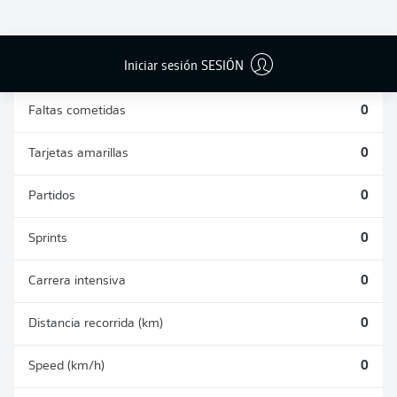
DUELOS
DUELOS
DIVIDIDOS
AÉREOS
GANADOS
GANADOS
0
0
Iniciar sesión SESIÓN
Faltas cometidas
0
Tarjetas amarillas
0
Partidos
0
Sprints
0
Carrera intensiva
0
Distancia recorrida (km)
0
Speed (km/h)
0