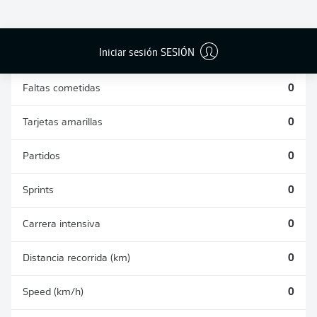
DUELOS
DUELOS
DIVIDIDOS
AÉREOS
GANADOS
GANADOS
0
0
Iniciar sesión SESIÓN
Faltas cometidas
0
Tarjetas amarillas
0
Partidos
0
Sprints
0
Carrera intensiva
0
Distancia recorrida (km)
0
Speed (km/h)
0