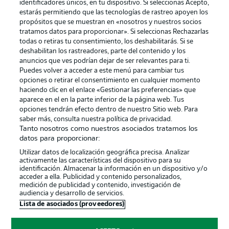
identificadores únicos, en tu dispositivo. Si seleccionas Acepto,
estarás permitiendo que las tecnologías de rastreo apoyen los
propósitos que se muestran en «nosotros y nuestros socios
tratamos datos para proporcionar». Si seleccionas Rechazarlas
Publicidad
Aviso legal
todas o retiras tu consentimiento, los deshabilitarás. Si se
Gestionar las preferencias
Declaracion de privacidad
deshabilitan los rastreadores, parte del contenido y los
anuncios que ves podrían dejar de ser relevantes para ti.
Canales
Trabajos
Puedes volver a acceder a este menú para cambiar tus
opciones o retirar el consentimiento en cualquier momento
Jugadores
Condiciones de uso
haciendo clic en el enlace «Gestionar las preferencias» que
Sello Editorial
Contacto
aparece en el en la parte inferior de la página web. Tus
opciones tendrán efecto dentro de nuestro Sitio web. Para
saber más, consulta nuestra política de privacidad.
Tanto nosotros como nuestros asociados tratamos los
datos para proporcionar:
Utilizar datos de localización geográfica precisa. Analizar
activamente las características del dispositivo para su
identificación. Almacenar la información en un dispositivo y/o
acceder a ella. Publicidad y contenido personalizados,
medición de publicidad y contenido, investigación de
audiencia y desarrollo de servicios.
© 2026 Bundesliga-Gruppe GmbH
Lista de asociados (proveedores)
Elegir idioma