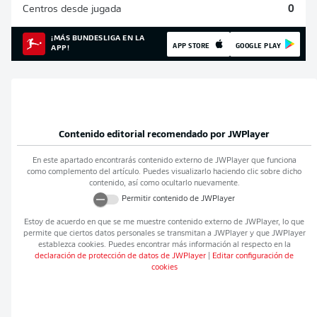
Centros desde jugada
0
¡MÁS BUNDESLIGA EN LA
APP STORE
GOOGLE PLAY
APP!
Contenido editorial recomendado por
JWPlayer
En este apartado encontrarás contenido externo de
JWPlayer
que funciona
como complemento del artículo. Puedes visualizarlo haciendo clic sobre dicho
contenido, así como ocultarlo nuevamente.
Permitir contenido de
JWPlayer
Estoy de acuerdo en que se me muestre contenido externo de
JWPlayer
, lo que
permite que ciertos datos personales se transmitan a
JWPlayer
y que
JWPlayer
establezca cookies. Puedes encontrar más información al respecto en la
declaración de protección de datos de
JWPlayer
|
Editar configuración de
cookies