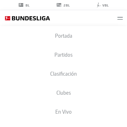
2BL
BL
VBL
BENNIT
Portada
BRÖGER
38
Partidos
Clasificación
CENTROCAMPISTA
Clubes
PADERBORN
ESTADÍSTICAS TEMPORADA 2026/2027
GOLES
COMPA
En Vivo