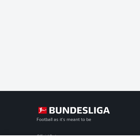
Football as it's meant to be
Official Partners