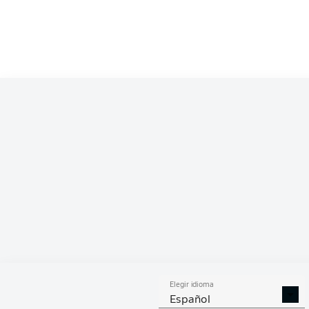
Competition
Bundesliga
Season
2026/2027
ESTA
Elegir idioma
DUELOS
DUE
DIVIDIDOS
AÉR
Español
GANADOS
GANA