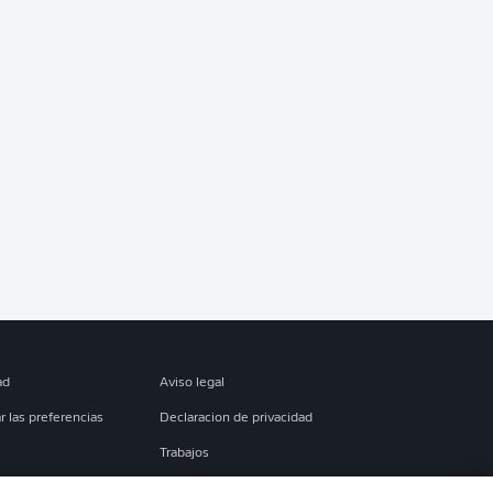
ad
Aviso legal
r las preferencias
Declaracion de privacidad
Trabajos
es
Condiciones de uso