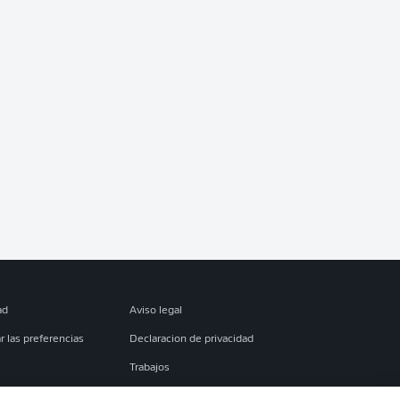
ad
Aviso legal
r las preferencias
Declaracion de privacidad
Trabajos
es
Condiciones de uso