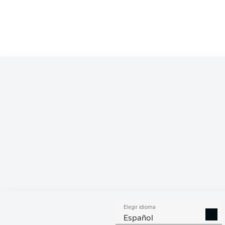
Competition
Bundesliga
Season
2026/2027
ESTA
Elegir idioma
DUELOS
DUE
DIVIDIDOS
AÉR
Español
GANADOS
GANA