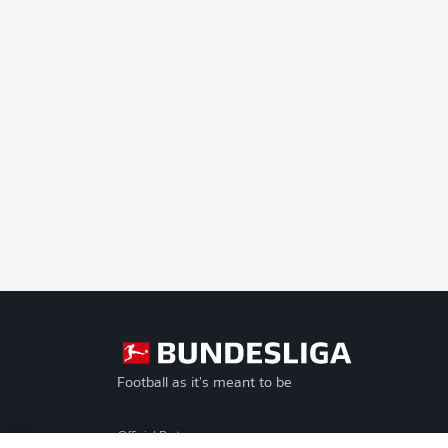
Football as it's meant to be
Official Partners