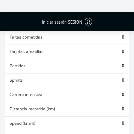
DUELOS
DUELOS
DIVIDIDOS
AÉREOS
GANADOS
GANADOS
0
0
Iniciar sesión SESIÓN
Faltas cometidas
0
Tarjetas amarillas
0
Partidos
0
Sprints
0
Carrera intensiva
0
Distancia recorrida (km)
0
Speed (km/h)
0