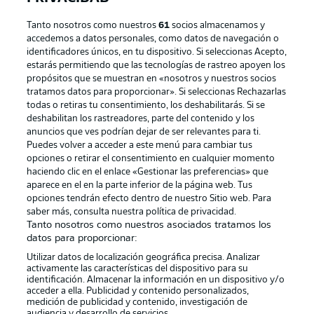
Tanto nosotros como nuestros
61
socios almacenamos y
accedemos a datos personales, como datos de navegación o
identificadores únicos, en tu dispositivo. Si seleccionas Acepto,
estarás permitiendo que las tecnologías de rastreo apoyen los
propósitos que se muestran en «nosotros y nuestros socios
tratamos datos para proporcionar». Si seleccionas Rechazarlas
Publicidad
Aviso legal
todas o retiras tu consentimiento, los deshabilitarás. Si se
Gestionar las preferencias
Declaracion de privacidad
deshabilitan los rastreadores, parte del contenido y los
anuncios que ves podrían dejar de ser relevantes para ti.
Canales
Trabajos
Puedes volver a acceder a este menú para cambiar tus
opciones o retirar el consentimiento en cualquier momento
Jugadores
Condiciones de uso
haciendo clic en el enlace «Gestionar las preferencias» que
Sello Editorial
Contacto
aparece en el en la parte inferior de la página web. Tus
opciones tendrán efecto dentro de nuestro Sitio web. Para
saber más, consulta nuestra política de privacidad.
Tanto nosotros como nuestros asociados tratamos los
datos para proporcionar:
Utilizar datos de localización geográfica precisa. Analizar
activamente las características del dispositivo para su
identificación. Almacenar la información en un dispositivo y/o
acceder a ella. Publicidad y contenido personalizados,
medición de publicidad y contenido, investigación de
audiencia y desarrollo de servicios.