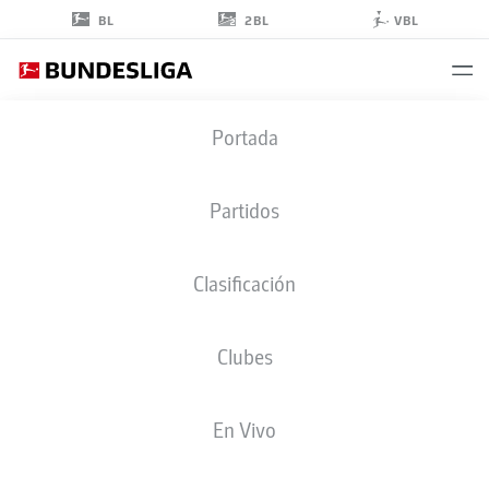
2BL
BL
VBL
ALJOSCHA
Portada
KEMLEIN
6
Partidos
Clasificación
CENTROCAMPISTA
Clubes
UNION BERLIN
ESTADÍSTICAS TEMPORADA 2026/2027
GOLES
COMPA
En Vivo