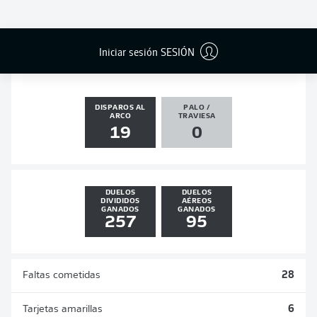
GOLES
ASISTENCIAS
PENALES
ACTUALIZADO
1
2
0
0
Iniciar sesión SESIÓN
DISPAROS AL
PALO /
ARCO
TRAVIESA
19
0
DUELOS
DUELOS
DIVIDIDOS
AÉREOS
GANADOS
GANADOS
257
95
Faltas cometidas
28
Tarjetas amarillas
6