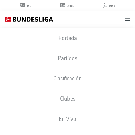
2BL
BL
VBL
ALFREDO
Portada
MORALES
6
Partidos
Clasificación
CENTROCAMPISTA
Clubes
FORTUNA DÜSSELDORF
ESTADÍSTICAS TEMPORADA 2019/2020
GOLES
En Vivo