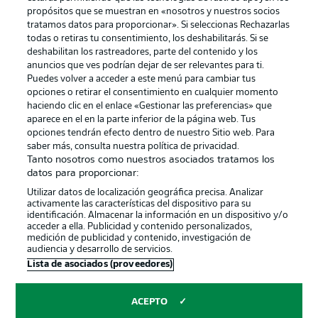
propósitos que se muestran en «nosotros y nuestros socios
tratamos datos para proporcionar». Si seleccionas Rechazarlas
Publicidad
Aviso legal
todas o retiras tu consentimiento, los deshabilitarás. Si se
Gestionar las preferencias
Declaracion de privacidad
deshabilitan los rastreadores, parte del contenido y los
anuncios que ves podrían dejar de ser relevantes para ti.
Canales
Trabajos
Puedes volver a acceder a este menú para cambiar tus
opciones o retirar el consentimiento en cualquier momento
Jugadores
Condiciones de uso
haciendo clic en el enlace «Gestionar las preferencias» que
Sello Editorial
Contacto
aparece en el en la parte inferior de la página web. Tus
opciones tendrán efecto dentro de nuestro Sitio web. Para
saber más, consulta nuestra política de privacidad.
Tanto nosotros como nuestros asociados tratamos los
datos para proporcionar:
Utilizar datos de localización geográfica precisa. Analizar
activamente las características del dispositivo para su
identificación. Almacenar la información en un dispositivo y/o
acceder a ella. Publicidad y contenido personalizados,
medición de publicidad y contenido, investigación de
audiencia y desarrollo de servicios.
© 2026 Bundesliga-Gruppe GmbH
Lista de asociados (proveedores)
Elegir idioma
ACEPTO
Español