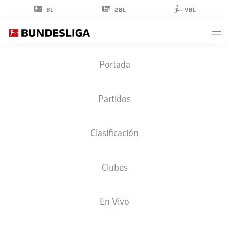
2BL
BL
VBL
ALEX
Portada
KRÁL
33
Partidos
Clasificación
CENTROCAMPISTA
Clubes
UNION BERLIN
ESTADÍSTICAS TEMPORADA 2026/2027
GOLES
COMPA
En Vivo