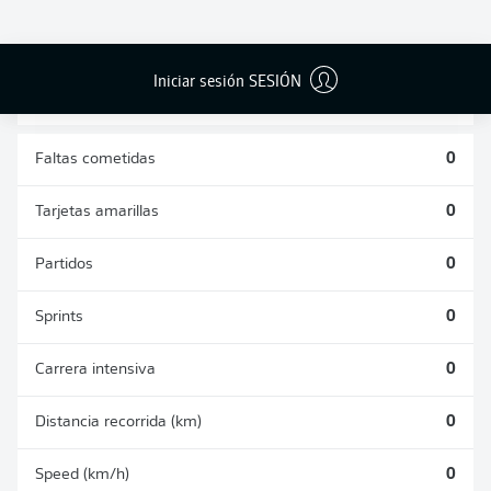
DUELOS
DUELOS
DIVIDIDOS
AÉREOS
GANADOS
GANADOS
0
0
Iniciar sesión SESIÓN
Faltas cometidas
0
Tarjetas amarillas
0
Partidos
0
Sprints
0
Carrera intensiva
0
Distancia recorrida (km)
0
Speed (km/h)
0