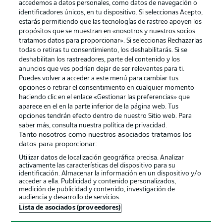
accedemos a datos personales, como datos de navegación o
identificadores únicos, en tu dispositivo. Si seleccionas Acepto,
estarás permitiendo que las tecnologías de rastreo apoyen los
propósitos que se muestran en «nosotros y nuestros socios
tratamos datos para proporcionar». Si seleccionas Rechazarlas
Publicidad
Aviso legal
todas o retiras tu consentimiento, los deshabilitarás. Si se
Gestionar las preferencias
Declaracion de privacidad
deshabilitan los rastreadores, parte del contenido y los
anuncios que ves podrían dejar de ser relevantes para ti.
Canales
Trabajos
Puedes volver a acceder a este menú para cambiar tus
opciones o retirar el consentimiento en cualquier momento
Jugadores
Condiciones de uso
haciendo clic en el enlace «Gestionar las preferencias» que
Sello Editorial
Contacto
aparece en el en la parte inferior de la página web. Tus
opciones tendrán efecto dentro de nuestro Sitio web. Para
saber más, consulta nuestra política de privacidad.
Tanto nosotros como nuestros asociados tratamos los
datos para proporcionar:
Utilizar datos de localización geográfica precisa. Analizar
activamente las características del dispositivo para su
identificación. Almacenar la información en un dispositivo y/o
acceder a ella. Publicidad y contenido personalizados,
medición de publicidad y contenido, investigación de
audiencia y desarrollo de servicios.
© 2026 Bundesliga-Gruppe GmbH
Lista de asociados (proveedores)