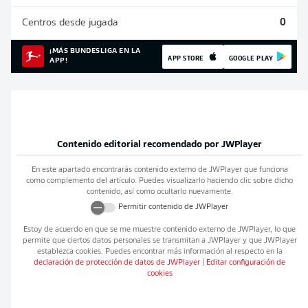
Centros desde jugada
0
¡MÁS BUNDESLIGA EN LA
APP STORE
GOOGLE PLAY
APP!
Contenido editorial recomendado por
JWPlayer
En este apartado encontrarás contenido externo de
JWPlayer
que funciona
como complemento del artículo. Puedes visualizarlo haciendo clic sobre dicho
contenido, así como ocultarlo nuevamente.
Permitir contenido de
JWPlayer
Estoy de acuerdo en que se me muestre contenido externo de
JWPlayer
, lo que
permite que ciertos datos personales se transmitan a
JWPlayer
y que
JWPlayer
establezca cookies. Puedes encontrar más información al respecto en la
declaración de protección de datos de
JWPlayer
|
Editar configuración de
cookies