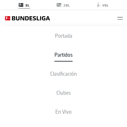
2BL
BL
VBL
FECHA 32
Portada
TEMPORADA 2022-2023
Partidos
2022-2023
Clasificación
Fecha 32
Clubes
Todos los clubes
En Vivo
VIERNES
12-may-2023