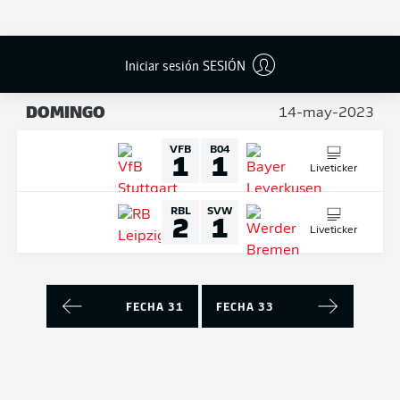
Liveticker
BVB
BMG
5
2
Iniciar sesión SESIÓN
Liveticker
DOMINGO
14-may-2023
VFB
B04
1
1
Liveticker
RBL
SVW
2
1
Liveticker
FECHA 31
FECHA 33