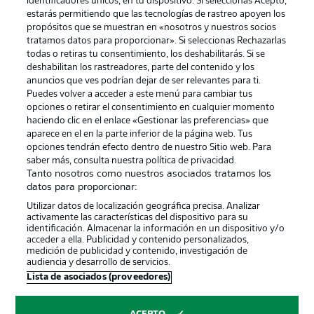
identificadores únicos, en tu dispositivo. Si seleccionas Acepto,
estarás permitiendo que las tecnologías de rastreo apoyen los
propósitos que se muestran en «nosotros y nuestros socios
tratamos datos para proporcionar». Si seleccionas Rechazarlas
todas o retiras tu consentimiento, los deshabilitarás. Si se
deshabilitan los rastreadores, parte del contenido y los
anuncios que ves podrían dejar de ser relevantes para ti.
Puedes volver a acceder a este menú para cambiar tus
opciones o retirar el consentimiento en cualquier momento
haciendo clic en el enlace «Gestionar las preferencias» que
aparece en el en la parte inferior de la página web. Tus
Publicidad
Aviso legal
opciones tendrán efecto dentro de nuestro Sitio web. Para
saber más, consulta nuestra política de privacidad.
Gestionar las preferencias
Declaracion de privacidad
Tanto nosotros como nuestros asociados tratamos los
datos para proporcionar:
Canales
Trabajos
Utilizar datos de localización geográfica precisa. Analizar
Jugadores
Condiciones de uso
activamente las características del dispositivo para su
identificación. Almacenar la información en un dispositivo y/o
Sello Editorial
Contacto
acceder a ella. Publicidad y contenido personalizados,
medición de publicidad y contenido, investigación de
audiencia y desarrollo de servicios.
Lista de asociados (proveedores)