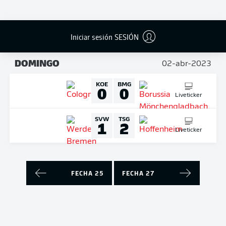
Liveticker
FCB
BVB
4
2
Iniciar sesión SESIÓN
Liveticker
DOMINGO
02-abr-2023
KOE
BMG
0
0
Liveticker
SVW
TSG
1
2
Liveticker
FECHA 25
FECHA 27