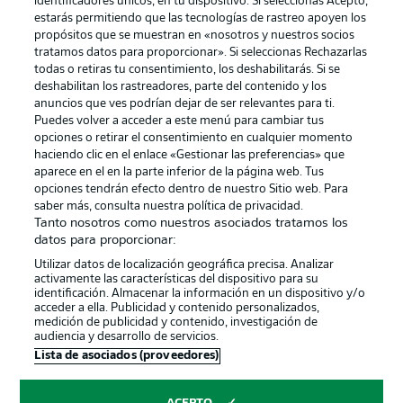
identificadores únicos, en tu dispositivo. Si seleccionas Acepto,
estarás permitiendo que las tecnologías de rastreo apoyen los
propósitos que se muestran en «nosotros y nuestros socios
tratamos datos para proporcionar». Si seleccionas Rechazarlas
todas o retiras tu consentimiento, los deshabilitarás. Si se
deshabilitan los rastreadores, parte del contenido y los
anuncios que ves podrían dejar de ser relevantes para ti.
Puedes volver a acceder a este menú para cambiar tus
opciones o retirar el consentimiento en cualquier momento
haciendo clic en el enlace «Gestionar las preferencias» que
aparece en el en la parte inferior de la página web. Tus
Publicidad
Aviso legal
opciones tendrán efecto dentro de nuestro Sitio web. Para
saber más, consulta nuestra política de privacidad.
Gestionar las preferencias
Declaracion de privacidad
Tanto nosotros como nuestros asociados tratamos los
datos para proporcionar:
Canales
Trabajos
Utilizar datos de localización geográfica precisa. Analizar
Jugadores
Condiciones de uso
activamente las características del dispositivo para su
identificación. Almacenar la información en un dispositivo y/o
Sello Editorial
Contacto
acceder a ella. Publicidad y contenido personalizados,
medición de publicidad y contenido, investigación de
audiencia y desarrollo de servicios.
Lista de asociados (proveedores)