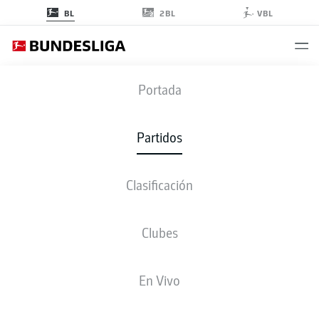
2BL
BL
VBL
FECHA 26
Portada
TEMPORADA 2022-2023
Partidos
2022-2023
Clasificación
Fecha 26
Clubes
Todos los clubes
En Vivo
VIERNES
31-mar-2023