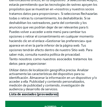
identificadores únicos, en tu dispositivo. Si seleccionas Acepto,
estarás permitiendo que las tecnologías de rastreo apoyen los
propósitos que se muestran en «nosotros y nuestros socios
tratamos datos para proporcionar». Si seleccionas Rechazarlas
todas o retiras tu consentimiento, los deshabilitarás. Si se
deshabilitan los rastreadores, parte del contenido y los
anuncios que ves podrían dejar de ser relevantes para ti.
Puedes volver a acceder a este menú para cambiar tus
opciones o retirar el consentimiento en cualquier momento
haciendo clic en el enlace «Gestionar las preferencias» que
aparece en el en la parte inferior de la página web. Tus
Publicidad
Aviso legal
opciones tendrán efecto dentro de nuestro Sitio web. Para
saber más, consulta nuestra política de privacidad.
Gestionar las preferencias
Declaracion de privacidad
Tanto nosotros como nuestros asociados tratamos los
datos para proporcionar:
Canales
Trabajos
Utilizar datos de localización geográfica precisa. Analizar
Jugadores
Condiciones de uso
activamente las características del dispositivo para su
identificación. Almacenar la información en un dispositivo y/o
Sello Editorial
Contacto
acceder a ella. Publicidad y contenido personalizados,
medición de publicidad y contenido, investigación de
audiencia y desarrollo de servicios.
Lista de asociados (proveedores)