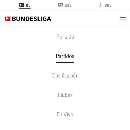
2BL
BL
VBL
FECHA 24
Portada
TEMPORADA 2022-2023
Partidos
2022-2023
Clasificación
Fecha 24
Clubes
Todos los clubes
En Vivo
VIERNES
10-mar-2023