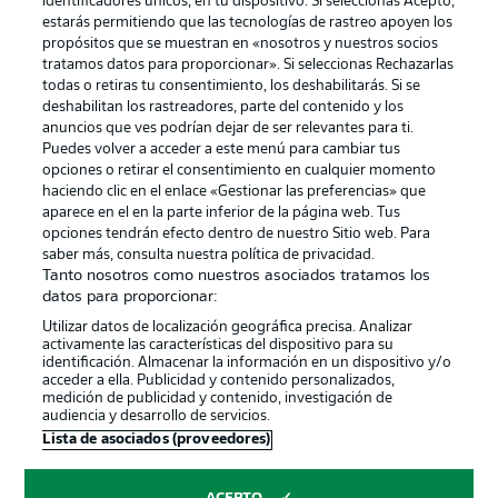
identificadores únicos, en tu dispositivo. Si seleccionas Acepto,
estarás permitiendo que las tecnologías de rastreo apoyen los
propósitos que se muestran en «nosotros y nuestros socios
tratamos datos para proporcionar». Si seleccionas Rechazarlas
todas o retiras tu consentimiento, los deshabilitarás. Si se
deshabilitan los rastreadores, parte del contenido y los
anuncios que ves podrían dejar de ser relevantes para ti.
Puedes volver a acceder a este menú para cambiar tus
opciones o retirar el consentimiento en cualquier momento
haciendo clic en el enlace «Gestionar las preferencias» que
aparece en el en la parte inferior de la página web. Tus
Publicidad
Aviso legal
opciones tendrán efecto dentro de nuestro Sitio web. Para
saber más, consulta nuestra política de privacidad.
Gestionar las preferencias
Declaracion de privacidad
Tanto nosotros como nuestros asociados tratamos los
datos para proporcionar:
Canales
Trabajos
Utilizar datos de localización geográfica precisa. Analizar
Jugadores
Condiciones de uso
activamente las características del dispositivo para su
identificación. Almacenar la información en un dispositivo y/o
Sello Editorial
Contacto
acceder a ella. Publicidad y contenido personalizados,
medición de publicidad y contenido, investigación de
audiencia y desarrollo de servicios.
Lista de asociados (proveedores)