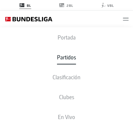
2BL
BL
VBL
FECHA 18
Portada
TEMPORADA 2018-2019
Partidos
2018-2019
Clasificación
Fecha 18
Clubes
Todos los clubes
En Vivo
VIERNES
18-ene-2019