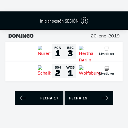
Liveticker
RBL
BVB
0
1
Iniciar sesión SESIÓN
Liveticker
DOMINGO
20-ene-2019
FCN
BSC
1
3
Liveticker
S04
WOB
2
1
Liveticker
FECHA 17
FECHA 19