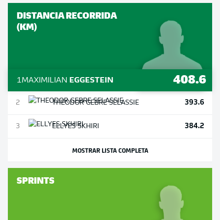
DISTANCIA RECORRIDA
(KM)
408.6
1
MAXIMILIAN
EGGESTEIN
393.6
2
THEODOR
GEBRE SELASSIE
384.2
3
ELLYES
SKHIRI
MOSTRAR LISTA COMPLETA
SPRINTS