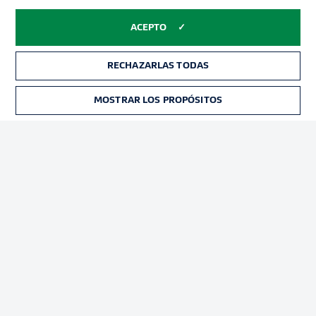
ACEPTO
RECHAZARLAS TODAS
MOSTRAR LOS PROPÓSITOS
Football as it's meant to be
BUNDESLIGA APP