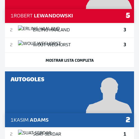
5
1
ROBERT
LEWANDOWSKI
3
2
ERLING
HAALAND
3
2
WOUT
WEGHORST
MOSTRAR LISTA COMPLETA
AUTOGOLES
2
1
KASIM
ADAMS
1
2
SUAT
SERDAR