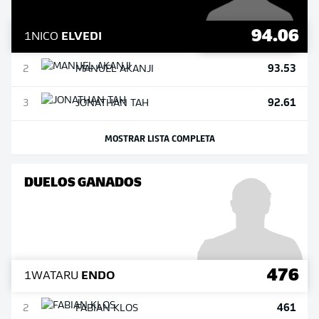
94.06
1
NICO
ELVEDI
93.53
2
MANUEL
AKANJI
92.61
3
JONATHAN
TAH
MOSTRAR LISTA COMPLETA
DUELOS GANADOS
476
1
WATARU
ENDO
461
2
FABIAN
KLOS