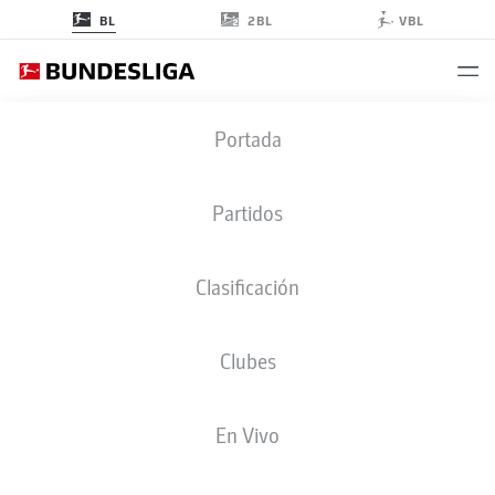
2BL
BL
VBL
BUNDESLIGA ESTADÍSTICAS 2020-
Portada
2021
Partidos
JUGADORES
VISTA GENERAL
CLUBES
Clasificación
Temporada
2020-2021
Clubes
En Vivo