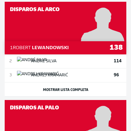
DISPAROS AL ARCO
138
1
ROBERT
LEWANDOWSKI
114
2
ANDRÉ
SILVA
96
3
ANDREJ
KRAMARIĆ
MOSTRAR LISTA COMPLETA
DISPAROS AL PALO