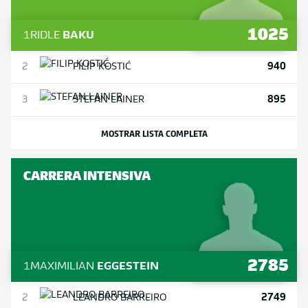
1025
1
RIDLE
BAKU
940
2
FILIP
KOSTIĆ
895
3
STEFAN
LAINER
MOSTRAR LISTA COMPLETA
CARRERA INTENSIVA
2785
1
MAXIMILIAN
EGGESTEIN
2749
2
LEANDRO
BARREIRO