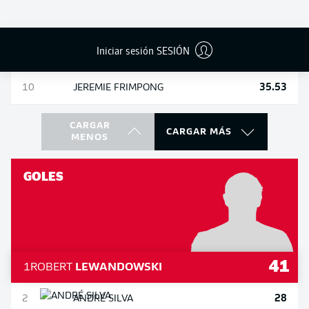
35.57
8
MOUSSA
DIABY
Iniciar sesión SESIÓN
35.54
9
RAGNAR
ACHE
35.53
10
JEREMIE
FRIMPONG
CARGAR
CARGAR MÁS
MENOS
GOLES
41
1
ROBERT
LEWANDOWSKI
28
2
ANDRÉ
SILVA