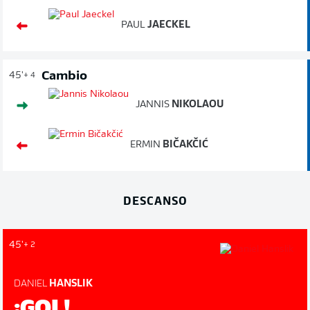
PAUL
JAECKEL
Cambio
45'
+ 4
JANNIS
NIKOLAOU
ERMIN
BIČAKČIĆ
DESCANSO
45'
+ 2
DANIEL
HANSLIK
¡GOL!