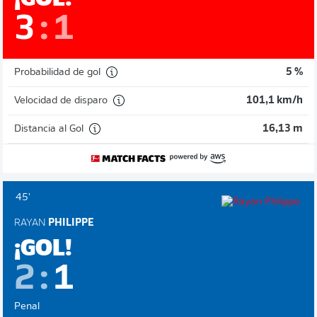
3
:
1
Probabilidad de gol
5 %
Velocidad de disparo
101,1 km/h
Distancia al Gol
16,13 m
45'
RAYAN
PHILIPPE
¡GOL!
2
:
1
Penal