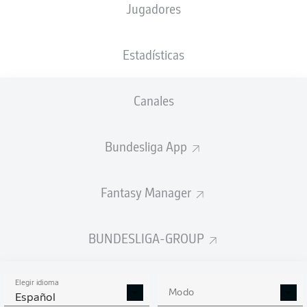
Jugadores
R. Ache
41'
F. Kaloc
17'
Estadísticas
Fritz-Walter-Stadion
(45.615 Espectadores)
Dr. Max Burda
Canales
Bundesliga App
Anuncio
Fantasy Manager
FINAL
BUNDESLIGA-GROUP
90'
+ 6
Elegir idioma
Modo
Español