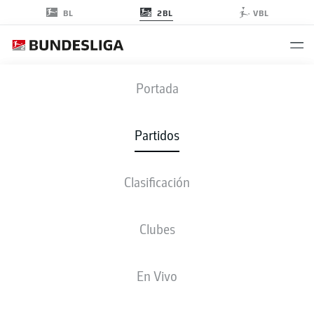
2BL
BL
VBL
FCK
-
EBS
Portada
FCK
EBS
3
2
Partidos
Clasificación
EN VIVO
ALINEACIONES
ESTADÍSTICAS
CLASIFICACIÓN
Clubes
90' +6'
R. Philippe
En Vivo
D. Hanslik
45' +2'
45'
R. Philippe