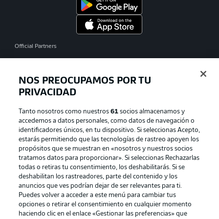
Official Partners
NOS PREOCUPAMOS POR TU
PRIVACIDAD
Tanto nosotros como nuestros
61
socios almacenamos y
accedemos a datos personales, como datos de navegación o
identificadores únicos, en tu dispositivo. Si seleccionas Acepto,
estarás permitiendo que las tecnologías de rastreo apoyen los
propósitos que se muestran en «nosotros y nuestros socios
tratamos datos para proporcionar». Si seleccionas Rechazarlas
Publicidad
Aviso legal
todas o retiras tu consentimiento, los deshabilitarás. Si se
Gestionar las preferencias
Declaracion de privacidad
deshabilitan los rastreadores, parte del contenido y los
anuncios que ves podrían dejar de ser relevantes para ti.
Canales
Trabajos
Puedes volver a acceder a este menú para cambiar tus
opciones o retirar el consentimiento en cualquier momento
Jugadores
Condiciones de uso
haciendo clic en el enlace «Gestionar las preferencias» que