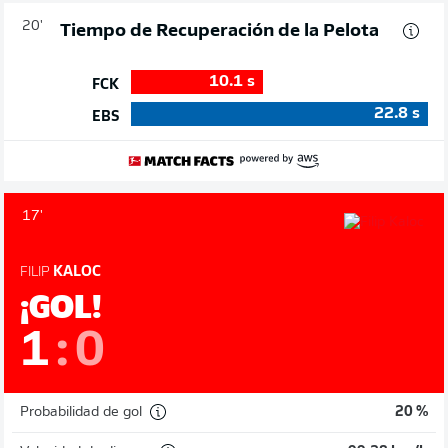
20'
Tiempo de Recuperación de la Pelota
10.1
s
FCK
22.8
s
EBS
17'
FILIP
KALOC
¡GOL!
1
:
0
Probabilidad de gol
20 %