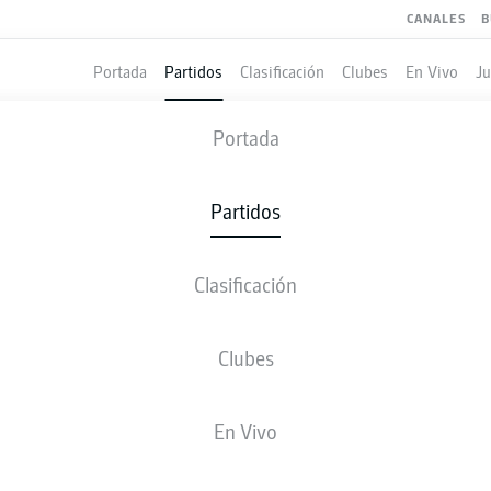
CANALES
B
Portada
Partidos
Clasificación
Clubes
En Vivo
J
OSNABRÜCK
-
ELVERSBERG
Portada
OSN
ELV
0
1
Partidos
Clasificación
 VIVO
ALINEACIONES
ESTADÍSTICAS
CLASIFICAC
Clubes
En Vivo