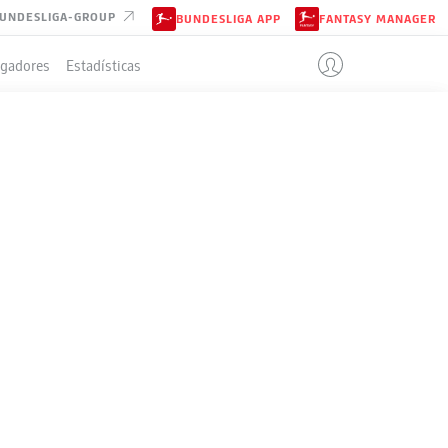
UNDESLIGA-GROUP
BUNDESLIGA APP
FANTASY MANAGER
ugadores
Estadísticas
IÓN