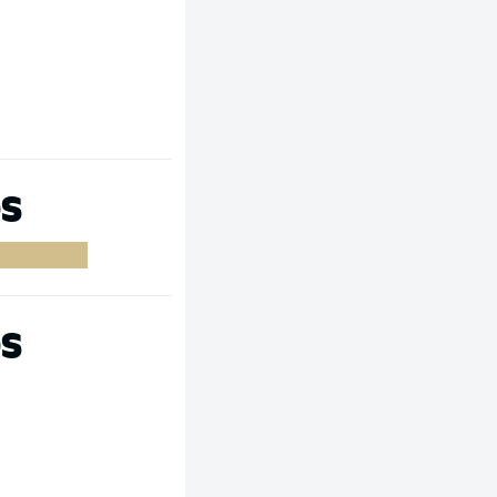
OS
OS