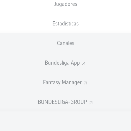
Jugadores
XGOALS
Estadísticas
1
Canales
0.91
0.73
Bundesliga App
Fantasy Manager
0
Goals
BUNDESLIGA-GROUP
ES CORRECTOS DESDE JUGADA
328
444