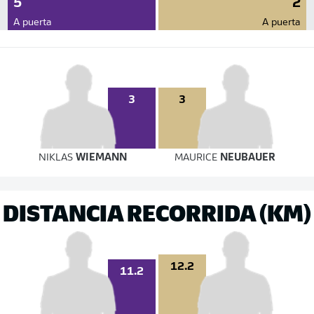
5
2
A puerta
A puerta
3
3
NIKLAS
WIEMANN
MAURICE
NEUBAUER
DISTANCIA RECORRIDA (KM)
12.2
11.2