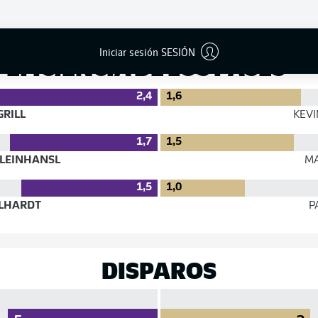
Éxito
Iniciar sesión SESIÓN
EFICIENCIA DE LOS PASES
2,4
1,6
RILL
KEV
1,7
1,5
LEINHANSL
M
1,5
1,0
LHARDT
P
DISPAROS