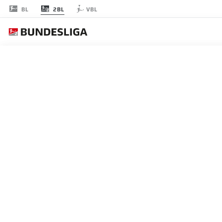
2BL
BL
VBL
FECHA 5
EN