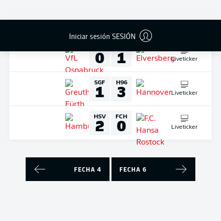
Liveticker
DOMINGO
03-sept-2023
Iniciar sesión SESIÓN
OSN
ELV
0
1
Liveticker
SGF
H96
1
3
Liveticker
HSV
FCH
2
0
Liveticker
FECHA 4
FECHA 6