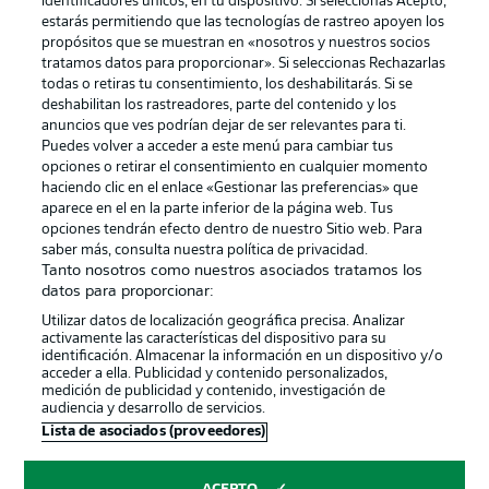
identificadores únicos, en tu dispositivo. Si seleccionas Acepto,
estarás permitiendo que las tecnologías de rastreo apoyen los
propósitos que se muestran en «nosotros y nuestros socios
tratamos datos para proporcionar». Si seleccionas Rechazarlas
todas o retiras tu consentimiento, los deshabilitarás. Si se
deshabilitan los rastreadores, parte del contenido y los
anuncios que ves podrían dejar de ser relevantes para ti.
Puedes volver a acceder a este menú para cambiar tus
opciones o retirar el consentimiento en cualquier momento
haciendo clic en el enlace «Gestionar las preferencias» que
aparece en el en la parte inferior de la página web. Tus
Publicidad
Aviso legal
opciones tendrán efecto dentro de nuestro Sitio web. Para
saber más, consulta nuestra política de privacidad.
Gestionar las preferencias
Declaracion de privacidad
Tanto nosotros como nuestros asociados tratamos los
datos para proporcionar:
Canales
Trabajos
Utilizar datos de localización geográfica precisa. Analizar
Jugadores
Condiciones de uso
activamente las características del dispositivo para su
identificación. Almacenar la información en un dispositivo y/o
Sello Editorial
Contacto
acceder a ella. Publicidad y contenido personalizados,
medición de publicidad y contenido, investigación de
audiencia y desarrollo de servicios.
Lista de asociados (proveedores)