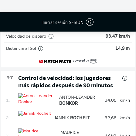
3
:
0
Iniciar sesión SESIÓN
Probabilidad de gol
19 %
Velocidad de disparo
93,47 km/h
Distancia al Gol
14,9 m
Control de velocidad: los jugadores
90'
más rápidos después de 90 minutos
ANTON-LEANDER
1.
34,05
km/h
DONKOR
2.
JANNIK
ROCHELT
32,68
km/h
MAURICE
3.
32,61
km/h