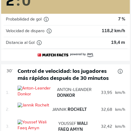
2
:
0
Probabilidad de gol
7 %
Velocidad de disparo
118,2 km/h
Distancia al Gol
19,4 m
Control de velocidad: los jugadores
30'
más rápidos después de 30 minutos
ANTON-LEANDER
1.
33,95
km/h
DONKOR
2.
JANNIK
ROCHELT
32,68
km/h
YOUSSEF
WALI
3.
32,42
km/h
FAEQ AMYN