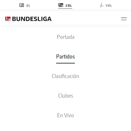
2BL
BL
VBL
ELV
-
EBS
Portada
ELV
EBS
3
0
Partidos
Clasificación
EN VIVO
ALINEACIONES
ESTADÍSTICAS
CLASIFICACIÓN
Clubes
J. Boyamba
90' +6'
En Vivo
P. Wanner
43'
P. Stock
20'