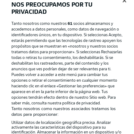
NOS PREOCUPAMOS POR TU
PRIVACIDAD
Tanto nosotros como nuestros
61
socios almacenamos y
accedemos a datos personales, como datos de navegación o
identificadores únicos, en tu dispositivo. Si seleccionas Acepto,
estarás permitiendo que las tecnologías de rastreo apoyen los
propósitos que se muestran en «nosotros y nuestros socios
tratamos datos para proporcionar». Si seleccionas Rechazarlas
Publicidad
Aviso legal
todas o retiras tu consentimiento, los deshabilitarás. Si se
Gestionar las preferencias
Declaracion de privacidad
deshabilitan los rastreadores, parte del contenido y los
anuncios que ves podrían dejar de ser relevantes para ti.
Canales
Trabajos
Puedes volver a acceder a este menú para cambiar tus
opciones o retirar el consentimiento en cualquier momento
Jugadores
Condiciones de uso
haciendo clic en el enlace «Gestionar las preferencias» que
Sello Editorial
Contacto
aparece en el en la parte inferior de la página web. Tus
opciones tendrán efecto dentro de nuestro Sitio web. Para
saber más, consulta nuestra política de privacidad.
Tanto nosotros como nuestros asociados tratamos los
datos para proporcionar:
Utilizar datos de localización geográfica precisa. Analizar
activamente las características del dispositivo para su
identificación. Almacenar la información en un dispositivo y/o