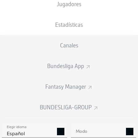
Jugadores
URSAPHARM-Arena
(8.713 Espectadores)
R. Hartmann
Estadísticas
Canales
Anuncio
Bundesliga App
FINAL
Fantasy Manager
90'
+ 6
BUNDESLIGA-GROUP
JOSEPH
BOYAMBA
¡GOL!
Elegir idioma
Modo
Español