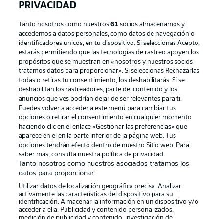
PRIVACIDAD
Tanto nosotros como nuestros
61
socios almacenamos y
accedemos a datos personales, como datos de navegación o
identificadores únicos, en tu dispositivo. Si seleccionas Acepto,
estarás permitiendo que las tecnologías de rastreo apoyen los
propósitos que se muestran en «nosotros y nuestros socios
tratamos datos para proporcionar». Si seleccionas Rechazarlas
Publicidad
Aviso legal
todas o retiras tu consentimiento, los deshabilitarás. Si se
Gestionar las preferencias
Declaracion de privacidad
deshabilitan los rastreadores, parte del contenido y los
anuncios que ves podrían dejar de ser relevantes para ti.
Canales
Trabajos
Puedes volver a acceder a este menú para cambiar tus
opciones o retirar el consentimiento en cualquier momento
Jugadores
Condiciones de uso
haciendo clic en el enlace «Gestionar las preferencias» que
Sello Editorial
Contacto
aparece en el en la parte inferior de la página web. Tus
opciones tendrán efecto dentro de nuestro Sitio web. Para
saber más, consulta nuestra política de privacidad.
Tanto nosotros como nuestros asociados tratamos los
datos para proporcionar:
Utilizar datos de localización geográfica precisa. Analizar
activamente las características del dispositivo para su
identificación. Almacenar la información en un dispositivo y/o
acceder a ella. Publicidad y contenido personalizados,
medición de publicidad y contenido, investigación de