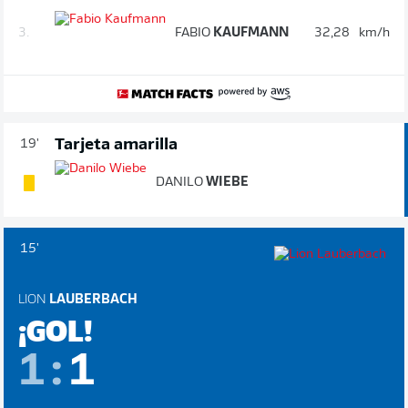
3.
FABIO
KAUFMANN
32,28
km/h
Tarjeta amarilla
19'
DANILO
WIEBE
15'
LION
LAUBERBACH
¡GOL!
1
:
1