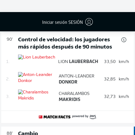
Tarjeta amarilla
90'
ROBIN
KRAUSSE
Iniciar sesión SESIÓN
Control de velocidad: los jugadores
90'
más rápidos después de 90 minutos
1.
LION
LAUBERBACH
33,50
km/h
ANTON-LEANDER
2.
32,85
km/h
DONKOR
CHARALAMBOS
3.
32,73
km/h
MAKRIDIS
Cambio
88'