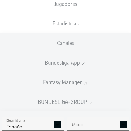
Jugadores
M. Petersen
Estadísticas
Anuncio
Canales
Bundesliga App
FINAL
Fantasy Manager
Cambio
90'
+ 3
SAULO
DECARLI
BUNDESLIGA-GROUP
ROBIN
KRAUSSE
Elegir idioma
Modo
Español