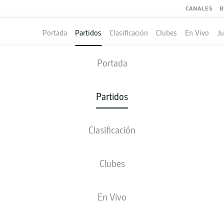
CANALES
B
Portada
Partidos
Clasificación
Clubes
En Vivo
J
REGENSBURG
-
GREUTHER FÜRTH
Portada
REG
SGF
2
2
Partidos
Clasificación
 VIVO
ALINEACIONES
ESTADÍSTICAS
CLASIFICAC
Clubes
74'
S. Asta
En Vivo
K. Caliskaner
62'
K. Caliskaner
42'