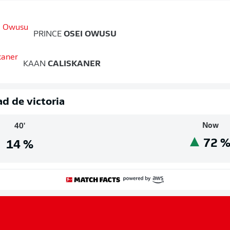
PRINCE
OSEI OWUSU
KAAN
CALISKANER
d de victoria
Now
40'
72
14
%