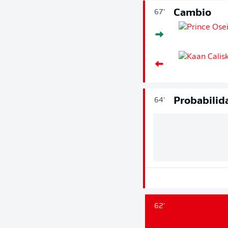
Cambio
67'
Probabilida
64'
62'