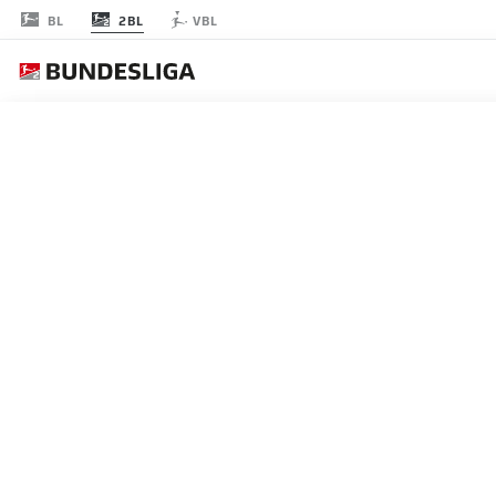
2BL
BL
VBL
FECHA 11
EN