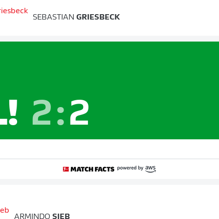
SEBASTIAN
GRIESBECK
L!
2
:
2
ARMINDO
SIEB