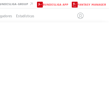
UNDESLIGA-GROUP
BUNDESLIGA APP
FANTASY MANAGER
ugadores
Estadísticas
IÓN