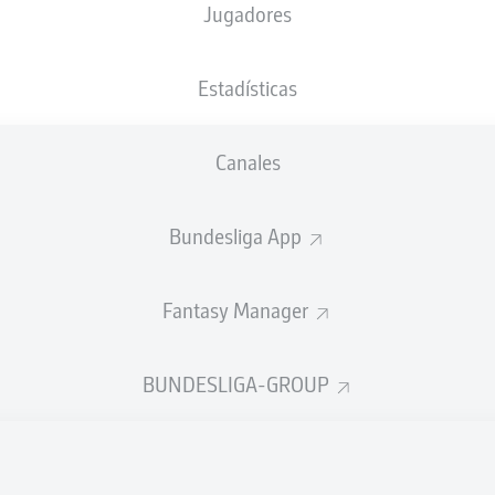
Jugadores
34'
D. Michalski
Jahnstadion Regensburg
(10.716 Espectadores)
Estadísticas
M. Bacher
Canales
Anuncio
Bundesliga App
Fantasy Manager
BUNDESLIGA-GROUP