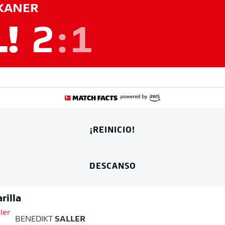
KANER
L!
2
:
1
¡REINICIO!
DESCANSO
rilla
BENEDIKT
SALLER