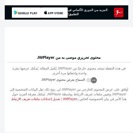
المزيد من الدوري الألماني في
GOOGLE PLAY
APP STORE
التطبيق!
محتوى تحريري موصى به من
JWPlayer
في هذه النقطة ستجد محتوى خارجيًا من
JWPlayer
يُكمل المقالة. يُمكنك عرضها بنقرة
واحدة وإخفائها مرة أخرى.
السماح بعرض محتوى
JWPlayer
أوافق على عرض المحتوى الخارجي من
JWPlayer
لي. يتيح ذلك نقل البيانات الشخصية إلى
JWPlayer
وتعيين ملفات تعريف الارتباط بواسطة
JWPlayer
. يُمكنك معرفة المزيد حول
هذا الأمر في بيان الخصوصية الخاص بـ
JWPlayer
|
تعديل إعدادات ملفات تعريف الارتباط