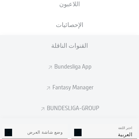
اللاعبون
الجنسية
الطول
الوزن
04.02.2005
71
182
DNK
,
21 عام
KG
CM
TUR
الإحصائيات
القنوات الناقلة
Competition
Bundesliga
Bundesliga App
Season
2022/2023
Fantasy Manager
BUNDESLIGA-GROUP
إحصائيات موسم 2022/2023
اختر اللغة
وضع شاشة العرض
العربية
الالتحامات الهوائية