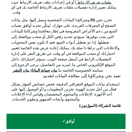
ملفات تعريف الارتباط
] أو في إعدادات ملف تعريف الارتباط حيث
يمكنك تعيين إدارة تفضيلات ملفات تعريف الارتباط الخاصة بك في أي
الإعلانات
الإخطارات القانونية
وقت..
إدارة التفضيلات
بيان الخصوصية
نخزن نحن
61
وشركاؤنا البيانات الشخصية ونصل إليها، مثل بيانات
التصفح أو المعرفات الفريدة، على جهازك. يُمكّن تحديد أوافق تقنيات
شروط الاستخدام
القنوات الناقلة
التتبع من دعم الأغراض المعروضة في إطار معالجتنا وشركائنا للبيانات
الوظائف
جهة النشر
التي يجب توفيرها. سيؤدي تحديد رفض الكل أو سحب موافقتك إلى
تعطيلها. إذا تم تعطيل أدوات التتبع، فقد لا تكون بعض المحتويات
تواصل معنا
اللاعبون
والإعلانات التي تراها ذا صلة بك. يمكنك إعادة عرض هذه القائمة لتغيير
اختياراتك أو سحب الموافقة في أي وقت عن طريق النقر على إدارة
التفضيلات الرابط في أسفل صفحة الويب. ستؤثر اختياراتك داخل
الموقع الإلكتروني الخاص بنا. لمزيد من التفاصيل، يرجى الرجوع إلى
سياسة الخصوصية الخاصة بنا.
بيان حماية البيانات
بيان النشر
نعمد نحن وشركاؤنا إلى معالجة البيانات لتقديم:
استخدام بيانات الموقع الجغرافي الدقيقة. فحص خصائص الجهاز بشكل
فعال من أجل تحديد الهوية. تخزين المعلومات و/أو الوصول إليها على
أحد الأجهزة. الإعلانات والمحتوى المخصصان وقياس أداء الإعلانات
والمحتوى وأبحاث الجمهور وتطوير الخدمات.
© 2026 Bundesliga-Gruppe GmbH
قائمة الشركاء (المورّدون)
اختر اللغة
أوافق
العربية