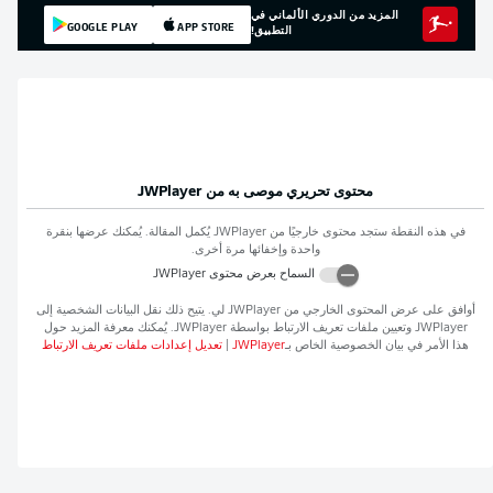
المزيد من الدوري الألماني في
GOOGLE PLAY
APP STORE
التطبيق!
محتوى تحريري موصى به من
JWPlayer
في هذه النقطة ستجد محتوى خارجيًا من
JWPlayer
يُكمل المقالة. يُمكنك عرضها بنقرة
واحدة وإخفائها مرة أخرى.
السماح بعرض محتوى
JWPlayer
أوافق على عرض المحتوى الخارجي من
JWPlayer
لي. يتيح ذلك نقل البيانات الشخصية إلى
JWPlayer
وتعيين ملفات تعريف الارتباط بواسطة
JWPlayer
. يُمكنك معرفة المزيد حول
هذا الأمر في بيان الخصوصية الخاص بـ
JWPlayer
|
تعديل إعدادات ملفات تعريف الارتباط