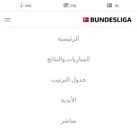
2BL
VBL
BL
ZENTO
الرئيسية
UNO
47
المباريات والنتائج
جدول الترتيب
لاعب وسط
الأندية
BORUSSIA MÖNCHENGLADBACH
إحصائيات موسم 2026/2027
الأهداف
زملاء الفريق
مباشر