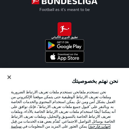
Football as it's meant to be
تطبيق الدوري الألماني
Official Partners
نحن نهتم بخصوصيتك
نحن نستخدم ملفانحن نستخدم ملفات تعريف الارتباط الضرورية
وملفات تعريف الارتباط الوظيفية حتى يتمكن موقعنا الإلكتروني من
العمل بشكل آمن ومن ثمَّ، يمكن استخدام المحتوى والخدمات الخاصة
به. وبالنقر على "قبول جميع ملفات تعريف الارتباط"، فإنك توافق على
أنه يمكننا أيضًا استخدام ملفات تعريف الارتباط الخاصة بالأداء، وملفات
تعريف الارتباط الخاصة بالتسويق والتحليل، وملفات تعريف الارتباط
الخاصة بوسائل التواصل الاجتماعي. تُقدَّم بعض هذه الخدمات من قِبل
جهات خارجية
. يمكن العثور على المزيد من المعلومات في
سياسة