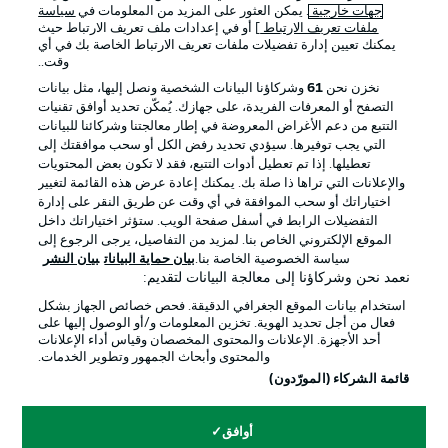
جهات خارجية
. يمكن العثور على المزيد من المعلومات في
سياسة
ملفات تعريف الارتباط
] أو في إعدادات ملف تعريف الارتباط حيث
يمكنك تعيين إدارة تفضيلات ملفات تعريف الارتباط الخاصة بك في أي
الإعلانات
الإخطارات القانونية
وقت..
إدارة التفضيلات
بيان الخصوصية
نخزن نحن
61
وشركاؤنا البيانات الشخصية ونصل إليها، مثل بيانات
التصفح أو المعرفات الفريدة، على جهازك. يُمكّن تحديد أوافق تقنيات
شروط الاستخدام
القنوات الناقلة
التتبع من دعم الأغراض المعروضة في إطار معالجتنا وشركائنا للبيانات
الوظائف
جهة النشر
التي يجب توفيرها. سيؤدي تحديد رفض الكل أو سحب موافقتك إلى
تعطيلها. إذا تم تعطيل أدوات التتبع، فقد لا تكون بعض المحتويات
تواصل معنا
اللاعبون
والإعلانات التي تراها ذا صلة بك. يمكنك إعادة عرض هذه القائمة لتغيير
اختياراتك أو سحب الموافقة في أي وقت عن طريق النقر على إدارة
التفضيلات الرابط في أسفل صفحة الويب. ستؤثر اختياراتك داخل
الموقع الإلكتروني الخاص بنا. لمزيد من التفاصيل، يرجى الرجوع إلى
سياسة الخصوصية الخاصة بنا.
بيان حماية البيانات
بيان النشر
نعمد نحن وشركاؤنا إلى معالجة البيانات لتقديم:
استخدام بيانات الموقع الجغرافي الدقيقة. فحص خصائص الجهاز بشكل
فعال من أجل تحديد الهوية. تخزين المعلومات و/أو الوصول إليها على
أحد الأجهزة. الإعلانات والمحتوى المخصصان وقياس أداء الإعلانات
والمحتوى وأبحاث الجمهور وتطوير الخدمات.
© 2026 Bundesliga-Gruppe GmbH
قائمة الشركاء (المورّدون)
اختر اللغة
أوافق
العربية