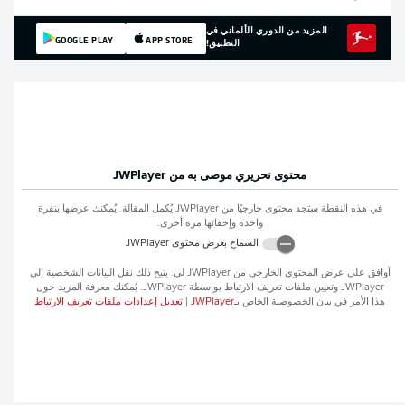
المزيد من الدوري الألماني في
GOOGLE PLAY
APP STORE
التطبيق!
محتوى تحريري موصى به من
JWPlayer
في هذه النقطة ستجد محتوى خارجيًا من
JWPlayer
يُكمل المقالة. يُمكنك عرضها بنقرة
واحدة وإخفائها مرة أخرى.
السماح بعرض محتوى
JWPlayer
أوافق على عرض المحتوى الخارجي من
JWPlayer
لي. يتيح ذلك نقل البيانات الشخصية إلى
JWPlayer
وتعيين ملفات تعريف الارتباط بواسطة
JWPlayer
. يُمكنك معرفة المزيد حول
هذا الأمر في بيان الخصوصية الخاص بـ
JWPlayer
|
تعديل إعدادات ملفات تعريف الارتباط