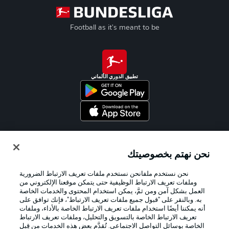
Football as it's meant to be
تطبيق الدوري الألماني
Official Partners
نحن نهتم بخصوصيتك
نحن نستخدم ملفانحن نستخدم ملفات تعريف الارتباط الضرورية
وملفات تعريف الارتباط الوظيفية حتى يتمكن موقعنا الإلكتروني من
العمل بشكل آمن ومن ثمَّ، يمكن استخدام المحتوى والخدمات الخاصة
به. وبالنقر على "قبول جميع ملفات تعريف الارتباط"، فإنك توافق على
أنه يمكننا أيضًا استخدام ملفات تعريف الارتباط الخاصة بالأداء، وملفات
تعريف الارتباط الخاصة بالتسويق والتحليل، وملفات تعريف الارتباط
الخاصة بوسائل التواصل الاجتماعي. تُقدَّم بعض هذه الخدمات من قِبل