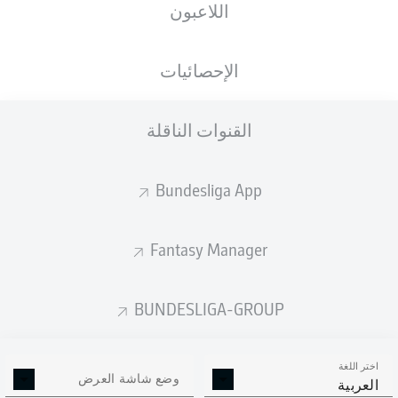
اللاعبون
الجنسية
الطول
الوزن
21.02.2006
74
177
DEU
, TGO
20 عام
KG
CM
الإحصائيات
القنوات الناقلة
Competition
Bundesliga
Bundesliga App
Season
2026/2027
Fantasy Manager
BUNDESLIGA-GROUP
إحصائيات موسم 2026/2027
اختر اللغة
وضع شاشة العرض
العربية
الالتحامات الهوائية