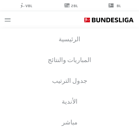
2BL
VBL
BL
ZAID
الرئيسية
TCHIBARA
47
المباريات والنتائج
جدول الترتيب
مهاجم
الأندية
SCHALKE
إحصائيات موسم 2026/2027
الأهداف
زملاء الفريق
مباشر