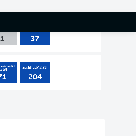
1
3
7
التسديدات
العارضة و
1
37
الالتحامات ا
الافتكاكات الناجحة
الناجح
71
204