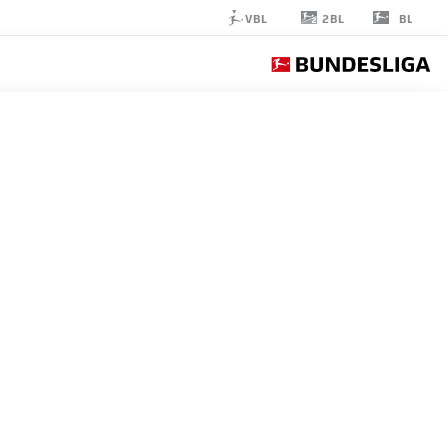
2BL
VBL
BL
WOUT
WEGHORST
10
مهاجم
HOFFENHEIM
إحصائيات موسم 2023/2024
الأهداف