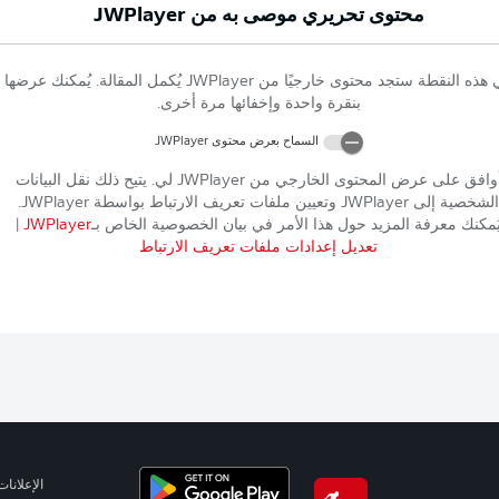
محتوى تحريري موصى به من
JWPlayer
 هذه النقطة ستجد محتوى خارجيًا من
JWPlayer
يُكمل المقالة. يُمكنك عرضها
بنقرة واحدة وإخفائها مرة أخرى.
السماح بعرض محتوى
JWPlayer
وافق على عرض المحتوى الخارجي من
JWPlayer
لي. يتيح ذلك نقل البيانات
الشخصية إلى
JWPlayer
وتعيين ملفات تعريف الارتباط بواسطة
JWPlayer
.
ُمكنك معرفة المزيد حول هذا الأمر في بيان الخصوصية الخاص بـ
JWPlayer
|
تعديل إعدادات ملفات تعريف الارتباط
الإعلانات