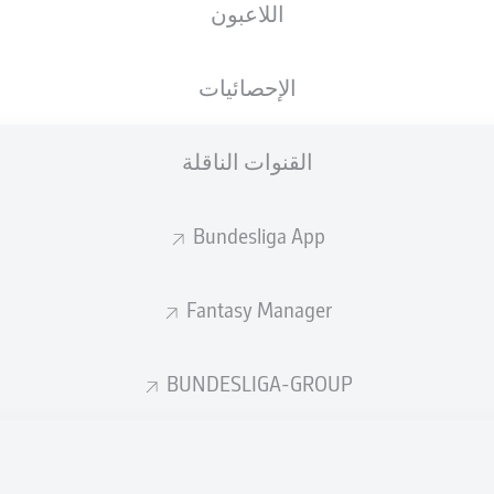
اللاعبون
الجنسية
07.08.1992
الطول
الوزن
NLD
33 عام
197 CM
90 KG
الإحصائيات
القنوات الناقلة
Bundesliga App
Fantasy Manager
إحصائيات موسم 2023/2024
BUNDESLIGA-GROUP
الأخطاء المرتكبة
ركلات الجزاء
جزاء
المسجلة