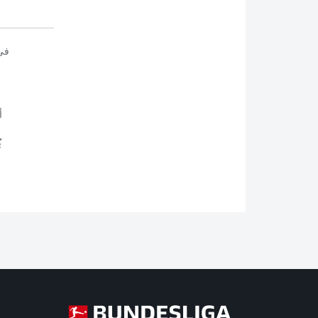
في
أ
ي