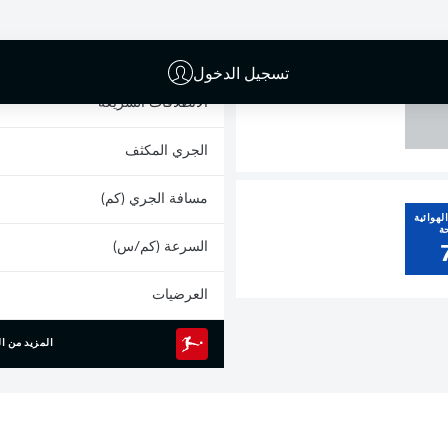
1
البطاقات الصفراء
المشاركات
تسجيل الدخول
القائم
الانطلاقات السريعة
الجري المكثف
مسافة الجري (كم)
لهوائية
ة
السرعة (كم/س)
العرضيات
المزيد من ال