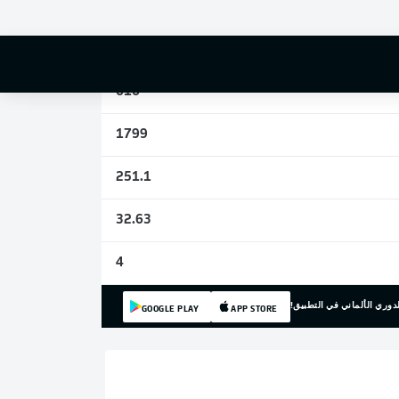
4
28
616
1799
251.1
32.63
4
دوري الألماني في التطبيق!
GOOGLE PLAY
APP STORE