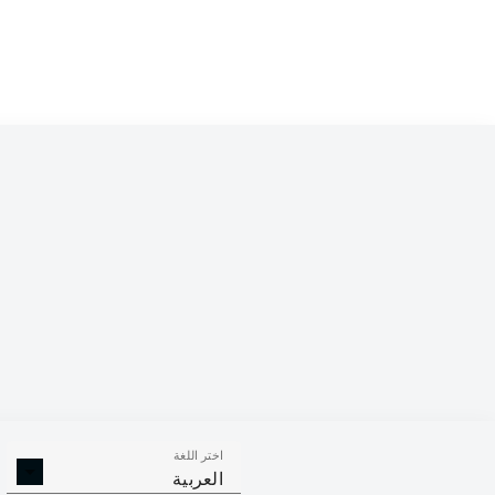
Competition
Bundesliga
Season
2023/2024
اختر اللغة
الأهداف
صناعة الأهداف
ركلات ال
العربية