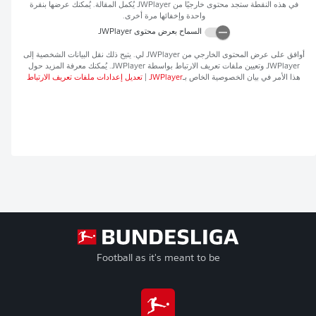
في هذه النقطة ستجد محتوى خارجيًا من
JWPlayer
يُكمل المقالة. يُمكنك عرضها بنقرة
واحدة وإخفائها مرة أخرى.
السماح بعرض محتوى
JWPlayer
أوافق على عرض المحتوى الخارجي من
JWPlayer
لي. يتيح ذلك نقل البيانات الشخصية إلى
JWPlayer
وتعيين ملفات تعريف الارتباط بواسطة
JWPlayer
. يُمكنك معرفة المزيد حول
هذا الأمر في بيان الخصوصية الخاص بـ
JWPlayer
|
تعديل إعدادات ملفات تعريف الارتباط
Football as it's meant to be