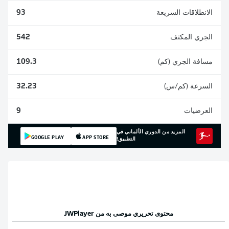
الانطلاقات السريعة
93
الجري المكثف
542
مسافة الجري (كم)
109.3
السرعة (كم/س)
32.23
العرضيات
9
المزيد من الدوري الألماني في
GOOGLE PLAY
APP STORE
التطبيق!
محتوى تحريري موصى به من
JWPlayer