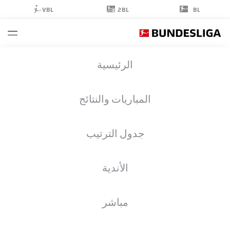
2BL
VBL
BL
TORGE
الرئيسية
PAETOW
16
المباريات والنتائج
جدول الترتيب
مدافع
الأندية
PREUSSEN MÜNSTER
إحصائيات موسم 2025/2026
الأهداف
مباشر