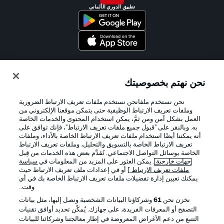
تطبيق الدوري الألماني
Official Partners
نحن نهتم بخصوصيتك
نحن نستخدم ملفانحن نستخدم ملفات تعريف الارتباط الضرورية
وملفات تعريف الارتباط الوظيفية حتى يتمكن موقعنا الإلكتروني من
العمل بشكل آمن ومن ثمَّ، يمكن استخدام المحتوى والخدمات الخاصة
به. وبالنقر على "قبول جميع ملفات تعريف الارتباط"، فإنك توافق على
أنه يمكننا أيضًا استخدام ملفات تعريف الارتباط الخاصة بالأداء، وملفات
تعريف الارتباط الخاصة بالتسويق والتحليل، وملفات تعريف الارتباط
الخاصة بوسائل التواصل الاجتماعي. تُقدَّم بعض هذه الخدمات من قِبل
جهات خارجية
. يمكن العثور على المزيد من المعلومات في
سياسة
ملفات تعريف الارتباط
] أو في إعدادات ملف تعريف الارتباط حيث
يمكنك تعيين إدارة تفضيلات ملفات تعريف الارتباط الخاصة بك في أي
الإعلانات
الإخطارات القانونية
وقت..
إدارة التفضيلات
بيان الخصوصية
نخزن نحن
61
وشركاؤنا البيانات الشخصية ونصل إليها، مثل بيانات
التصفح أو المعرفات الفريدة، على جهازك. يُمكّن تحديد أوافق تقنيات
شروط الاستخدام
القنوات الناقلة
التتبع من دعم الأغراض المعروضة في إطار معالجتنا وشركائنا للبيانات