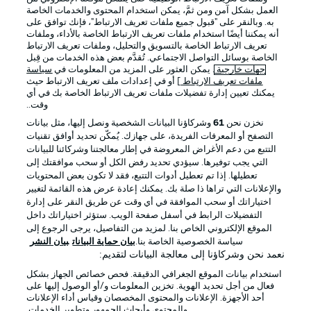
العمل بشكل آمن ومن ثمَّ، يمكن استخدام المحتوى والخدمات الخاصة
Official Partners
به. وبالنقر على "قبول جميع ملفات تعريف الارتباط"، فإنك توافق على
أنه يمكننا أيضًا استخدام ملفات تعريف الارتباط الخاصة بالأداء، وملفات
تعريف الارتباط الخاصة بالتسويق والتحليل، وملفات تعريف الارتباط
الخاصة بوسائل التواصل الاجتماعي. تُقدَّم بعض هذه الخدمات من قِبل
جهات خارجية
. يمكن العثور على المزيد من المعلومات في
سياسة
ملفات تعريف الارتباط
] أو في إعدادات ملف تعريف الارتباط حيث
يمكنك تعيين إدارة تفضيلات ملفات تعريف الارتباط الخاصة بك في أي
وقت..
نخزن نحن
61
وشركاؤنا البيانات الشخصية ونصل إليها، مثل بيانات
التصفح أو المعرفات الفريدة، على جهازك. يُمكّن تحديد أوافق تقنيات
التتبع من دعم الأغراض المعروضة في إطار معالجتنا وشركائنا للبيانات
التي يجب توفيرها. سيؤدي تحديد رفض الكل أو سحب موافقتك إلى
الإعلانات
الإخطارات القانونية
تعطيلها. إذا تم تعطيل أدوات التتبع، فقد لا تكون بعض المحتويات
والإعلانات التي تراها ذا صلة بك. يمكنك إعادة عرض هذه القائمة لتغيير
إدارة التفضيلات
بيان الخصوصية
اختياراتك أو سحب الموافقة في أي وقت عن طريق النقر على إدارة
التفضيلات الرابط في أسفل صفحة الويب. ستؤثر اختياراتك داخل
شروط الاستخدام
الوظائف
الموقع الإلكتروني الخاص بنا. لمزيد من التفاصيل، يرجى الرجوع إلى
جهة النشر
تواصل معنا
سياسة الخصوصية الخاصة بنا.
بيان حماية البيانات
بيان النشر
نعمد نحن وشركاؤنا إلى معالجة البيانات لتقديم:
اللاعبون
استخدام بيانات الموقع الجغرافي الدقيقة. فحص خصائص الجهاز بشكل
فعال من أجل تحديد الهوية. تخزين المعلومات و/أو الوصول إليها على
أحد الأجهزة. الإعلانات والمحتوى المخصصان وقياس أداء الإعلانات
والمحتوى وأبحاث الجمهور وتطوير الخدمات.