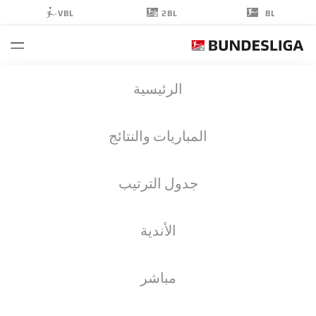
2BL
VBL
BL
TINO
الرئيسية
CASALI
13
المباريات والنتائج
جدول الترتيب
حارس مرمى
الأندية
EINTRACHT BRAUNSCHWEIG
إحصائيات موسم 2025/2026
الأهداف
مباشر