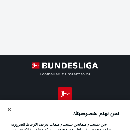
Football as it's meant to be
تطبيق الدوري الألماني
نحن نهتم بخصوصيتك
نحن نستخدم ملفانحن نستخدم ملفات تعريف الارتباط الضرورية
وملفات تعريف الارتباط الوظيفية حتى يتمكن موقعنا الإلكتروني من