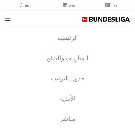
2BL
VBL
BL
THIJMEN
الرئيسية
GOPPEL
9
المباريات والنتائج
جدول الترتيب
لاعب وسط
الأندية
SV WEHEN WIESBADEN
إحصائيات موسم 2025/2026
مباشر