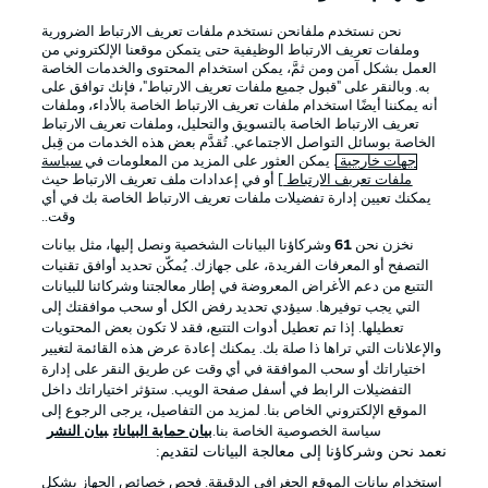
نحن نستخدم ملفانحن نستخدم ملفات تعريف الارتباط الضرورية
Official Partners
وملفات تعريف الارتباط الوظيفية حتى يتمكن موقعنا الإلكتروني من
العمل بشكل آمن ومن ثمَّ، يمكن استخدام المحتوى والخدمات الخاصة
به. وبالنقر على "قبول جميع ملفات تعريف الارتباط"، فإنك توافق على
أنه يمكننا أيضًا استخدام ملفات تعريف الارتباط الخاصة بالأداء، وملفات
تعريف الارتباط الخاصة بالتسويق والتحليل، وملفات تعريف الارتباط
الخاصة بوسائل التواصل الاجتماعي. تُقدَّم بعض هذه الخدمات من قِبل
جهات خارجية
. يمكن العثور على المزيد من المعلومات في
سياسة
ملفات تعريف الارتباط
] أو في إعدادات ملف تعريف الارتباط حيث
يمكنك تعيين إدارة تفضيلات ملفات تعريف الارتباط الخاصة بك في أي
وقت..
نخزن نحن
61
وشركاؤنا البيانات الشخصية ونصل إليها، مثل بيانات
التصفح أو المعرفات الفريدة، على جهازك. يُمكّن تحديد أوافق تقنيات
التتبع من دعم الأغراض المعروضة في إطار معالجتنا وشركائنا للبيانات
الإعلانات
الإخطارات القانونية
التي يجب توفيرها. سيؤدي تحديد رفض الكل أو سحب موافقتك إلى
تعطيلها. إذا تم تعطيل أدوات التتبع، فقد لا تكون بعض المحتويات
إدارة التفضيلات
بيان الخصوصية
والإعلانات التي تراها ذا صلة بك. يمكنك إعادة عرض هذه القائمة لتغيير
اختياراتك أو سحب الموافقة في أي وقت عن طريق النقر على إدارة
شروط الاستخدام
القنوات الناقلة
التفضيلات الرابط في أسفل صفحة الويب. ستؤثر اختياراتك داخل
الوظائف
جهة النشر
الموقع الإلكتروني الخاص بنا. لمزيد من التفاصيل، يرجى الرجوع إلى
سياسة الخصوصية الخاصة بنا.
بيان حماية البيانات
بيان النشر
تواصل معنا
اللاعبون
نعمد نحن وشركاؤنا إلى معالجة البيانات لتقديم:
استخدام بيانات الموقع الجغرافي الدقيقة. فحص خصائص الجهاز بشكل