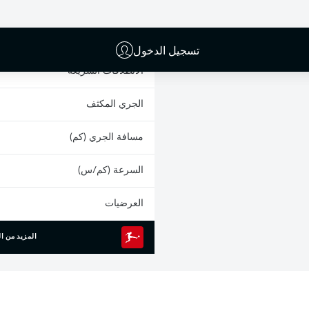
البطاقات الصفراء
المشاركات
تسجيل الدخول
الانطلاقات السريعة
الجري المكثف
مسافة الجري (كم)
السرعة (كم/س)
العرضيات
المزيد من ال