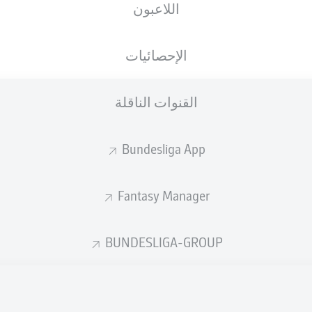
اللاعبون
الجنسية
19.01.2006
الطول
الوزن
, TUR
DEU
20 عام
188 CM
76 KG
الإحصائيات
القنوات الناقلة
Bundesliga App
Fantasy Manager
إحصائيات موسم 2020/2021
BUNDESLIGA-GROUP
الأخطاء المرتكبة
لهوائية
ة