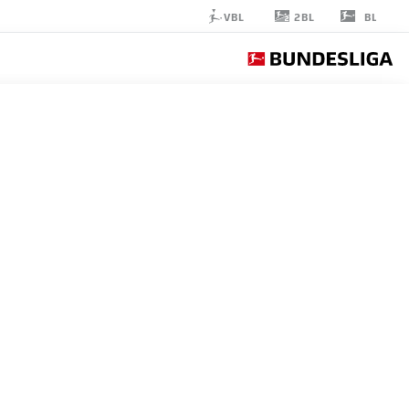
2BL
VBL
BL
TAYLAN
BULUT
31
مدافع
SCHALKE
إحصائيات موسم 2020/2021
الأهداف