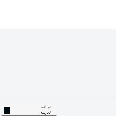
Competition
Bundesliga
Season
2020/2021
اختر اللغة
الالتحامات ا
الافتكاكات الناجحة
العربية
الناجح