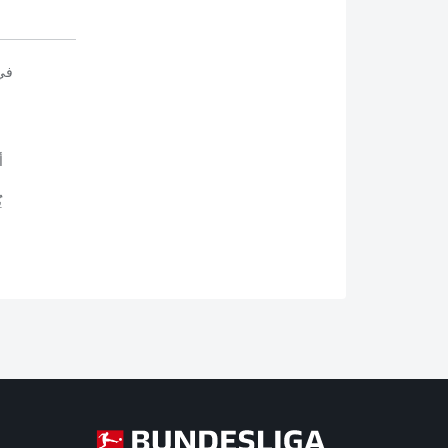
في
أ
ي