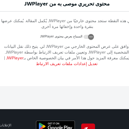
محتوى تحريري موصى به من
JWPlayer
 هذه النقطة ستجد محتوى خارجيًا من
JWPlayer
يُكمل المقالة. يُمكنك عرضها
بنقرة واحدة وإخفائها مرة أخرى.
السماح بعرض محتوى
JWPlayer
وافق على عرض المحتوى الخارجي من
JWPlayer
لي. يتيح ذلك نقل البيانات
الشخصية إلى
JWPlayer
وتعيين ملفات تعريف الارتباط بواسطة
JWPlayer
.
ُمكنك معرفة المزيد حول هذا الأمر في بيان الخصوصية الخاص بـ
JWPlayer
|
تعديل إعدادات ملفات تعريف الارتباط
الإعلانات