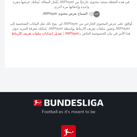
في هذه النقطة ستجد محتوى خارجيًا من
JWPlayer
يُكمل المقالة. يُمكنك عرضها بنقرة
واحدة وإخفائها مرة أخرى.
السماح بعرض محتوى
JWPlayer
أوافق على عرض المحتوى الخارجي من
JWPlayer
لي. يتيح ذلك نقل البيانات الشخصية إلى
JWPlayer
وتعيين ملفات تعريف الارتباط بواسطة
JWPlayer
. يُمكنك معرفة المزيد حول
هذا الأمر في بيان الخصوصية الخاص بـ
JWPlayer
|
تعديل إعدادات ملفات تعريف الارتباط
Football as it's meant to be