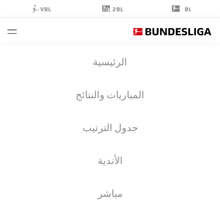
2BL
VBL
BL
TAHITH
الرئيسية
CHONG
22
المباريات والنتائج
جدول الترتيب
لاعب وسط
الأندية
WERDER BREMEN
إحصائيات موسم 2020/2021
الأهداف
مباشر