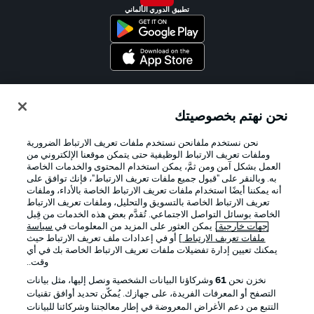
تطبيق الدوري الألماني
Official Partners
نحن نهتم بخصوصيتك
نحن نستخدم ملفانحن نستخدم ملفات تعريف الارتباط الضرورية
وملفات تعريف الارتباط الوظيفية حتى يتمكن موقعنا الإلكتروني من
العمل بشكل آمن ومن ثمَّ، يمكن استخدام المحتوى والخدمات الخاصة
به. وبالنقر على "قبول جميع ملفات تعريف الارتباط"، فإنك توافق على
أنه يمكننا أيضًا استخدام ملفات تعريف الارتباط الخاصة بالأداء، وملفات
تعريف الارتباط الخاصة بالتسويق والتحليل، وملفات تعريف الارتباط
الخاصة بوسائل التواصل الاجتماعي. تُقدَّم بعض هذه الخدمات من قِبل
جهات خارجية
. يمكن العثور على المزيد من المعلومات في
سياسة
ملفات تعريف الارتباط
] أو في إعدادات ملف تعريف الارتباط حيث
يمكنك تعيين إدارة تفضيلات ملفات تعريف الارتباط الخاصة بك في أي
الإعلانات
الإخطارات القانونية
وقت..
إدارة التفضيلات
بيان الخصوصية
نخزن نحن
61
وشركاؤنا البيانات الشخصية ونصل إليها، مثل بيانات
التصفح أو المعرفات الفريدة، على جهازك. يُمكّن تحديد أوافق تقنيات
شروط الاستخدام
القنوات الناقلة
التتبع من دعم الأغراض المعروضة في إطار معالجتنا وشركائنا للبيانات