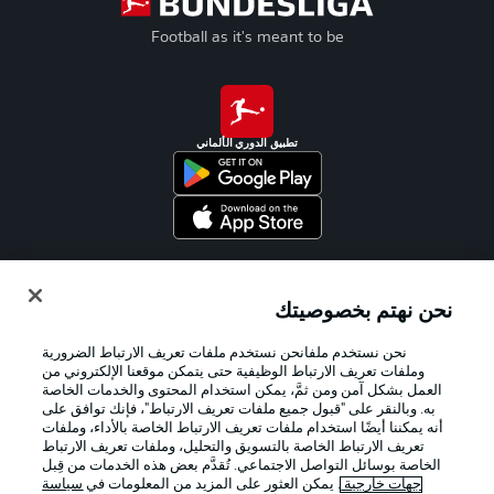
Football as it's meant to be
تطبيق الدوري الألماني
Official Partners
نحن نهتم بخصوصيتك
نحن نستخدم ملفانحن نستخدم ملفات تعريف الارتباط الضرورية
وملفات تعريف الارتباط الوظيفية حتى يتمكن موقعنا الإلكتروني من
العمل بشكل آمن ومن ثمَّ، يمكن استخدام المحتوى والخدمات الخاصة
به. وبالنقر على "قبول جميع ملفات تعريف الارتباط"، فإنك توافق على
أنه يمكننا أيضًا استخدام ملفات تعريف الارتباط الخاصة بالأداء، وملفات
تعريف الارتباط الخاصة بالتسويق والتحليل، وملفات تعريف الارتباط
الخاصة بوسائل التواصل الاجتماعي. تُقدَّم بعض هذه الخدمات من قِبل
جهات خارجية
. يمكن العثور على المزيد من المعلومات في
سياسة