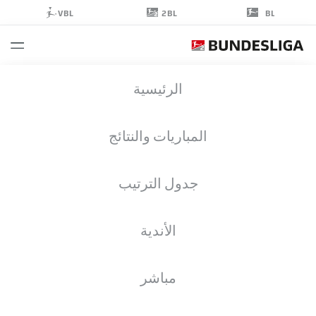
2BL
VBL
BL
STEFAN
الرئيسية
KUTSCHKE
30
المباريات والنتائج
جدول الترتيب
مهاجم
الأندية
DYNAMO DRESDEN
إحصائيات موسم 2026/2027
الأهداف
زملاء الفريق
مباشر