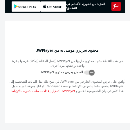
المزيد من الدوري الألماني في
GOOGLE PLAY
APP STORE
التطبيق!
محتوى تحريري موصى به من
JWPlayer
في هذه النقطة ستجد محتوى خارجيًا من
JWPlayer
يُكمل المقالة. يُمكنك عرضها بنقرة
واحدة وإخفائها مرة أخرى.
السماح بعرض محتوى
JWPlayer
أوافق على عرض المحتوى الخارجي من
JWPlayer
لي. يتيح ذلك نقل البيانات الشخصية إلى
JWPlayer
وتعيين ملفات تعريف الارتباط بواسطة
JWPlayer
. يُمكنك معرفة المزيد حول
هذا الأمر في بيان الخصوصية الخاص بـ
JWPlayer
|
تعديل إعدادات ملفات تعريف الارتباط