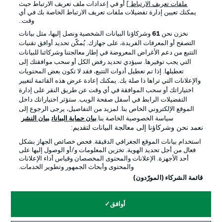
ملفات تعريف الارتباط
] أو في إعدادات ملف تعريف الارتباط حيث
يمكنك تعيين إدارة تفضيلات ملفات تعريف الارتباط الخاصة بك في أي
الإعلانات
الإخطارات القانونية
وقت..
إدارة التفضيلات
بيان الخصوصية
نخزن نحن
61
وشركاؤنا البيانات الشخصية ونصل إليها، مثل بيانات
التصفح أو المعرفات الفريدة، على جهازك. يُمكّن تحديد أوافق تقنيات
شروط الاستخدام
الوظائف
التتبع من دعم الأغراض المعروضة في إطار معالجتنا وشركائنا للبيانات
جهة النشر
تواصل معنا
التي يجب توفيرها. سيؤدي تحديد رفض الكل أو سحب موافقتك إلى
تعطيلها. إذا تم تعطيل أدوات التتبع، فقد لا تكون بعض المحتويات
اللاعبون
والإعلانات التي تراها ذا صلة بك. يمكنك إعادة عرض هذه القائمة لتغيير
اختياراتك أو سحب الموافقة في أي وقت عن طريق النقر على إدارة
التفضيلات الرابط في أسفل صفحة الويب. ستؤثر اختياراتك داخل
الموقع الإلكتروني الخاص بنا. لمزيد من التفاصيل، يرجى الرجوع إلى
سياسة الخصوصية الخاصة بنا.
بيان حماية البيانات
بيان النشر
نعمد نحن وشركاؤنا إلى معالجة البيانات لتقديم:
استخدام بيانات الموقع الجغرافي الدقيقة. فحص خصائص الجهاز بشكل
فعال من أجل تحديد الهوية. تخزين المعلومات و/أو الوصول إليها على
أحد الأجهزة. الإعلانات والمحتوى المخصصان وقياس أداء الإعلانات
والمحتوى وأبحاث الجمهور وتطوير الخدمات.
© 2026 Bundesliga-Gruppe GmbH
قائمة الشركاء (المورّدون)
اختر اللغة
أوافق
العربية