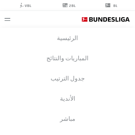
2BL
VBL
BL
STEFAN
الرئيسية
DRLJAČA
46
المباريات والنتائج
جدول الترتيب
حارس مرمى
الأندية
VFB STUTTGART
إحصائيات موسم 2026/2027
الأهداف
زملاء الفريق
مباشر