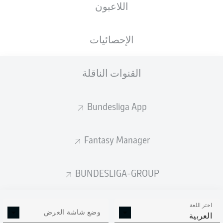
اللاعبون
الجنسية
الطول
الوزن
20.04.1999
89
193
DEU
, SRB
27 عام
KG
CM
الإحصائيات
القنوات الناقلة
Competition
Bundesliga
Bundesliga App
Season
2026/2027
Fantasy Manager
BUNDESLIGA-GROUP
إحصائيات موسم 2026/2027
اختر اللغة
وضع شاشة العرض
العربية
التمريرات