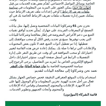
الخاصة بوسائل التواصل الاجتماعي. تُقدَّم بعض هذه الخدمات من قِبل
جهات خارجية
. يمكن العثور على المزيد من المعلومات في
سياسة
ملفات تعريف الارتباط
] أو في إعدادات ملف تعريف الارتباط حيث
يمكنك تعيين إدارة تفضيلات ملفات تعريف الارتباط الخاصة بك في أي
الإعلانات
الإخطارات القانونية
وقت..
إدارة التفضيلات
بيان الخصوصية
نخزن نحن
61
وشركاؤنا البيانات الشخصية ونصل إليها، مثل بيانات
التصفح أو المعرفات الفريدة، على جهازك. يُمكّن تحديد أوافق تقنيات
شروط الاستخدام
القنوات الناقلة
التتبع من دعم الأغراض المعروضة في إطار معالجتنا وشركائنا للبيانات
الوظائف
جهة النشر
التي يجب توفيرها. سيؤدي تحديد رفض الكل أو سحب موافقتك إلى
تعطيلها. إذا تم تعطيل أدوات التتبع، فقد لا تكون بعض المحتويات
تواصل معنا
اللاعبون
والإعلانات التي تراها ذا صلة بك. يمكنك إعادة عرض هذه القائمة لتغيير
اختياراتك أو سحب الموافقة في أي وقت عن طريق النقر على إدارة
التفضيلات الرابط في أسفل صفحة الويب. ستؤثر اختياراتك داخل
الموقع الإلكتروني الخاص بنا. لمزيد من التفاصيل، يرجى الرجوع إلى
سياسة الخصوصية الخاصة بنا.
بيان حماية البيانات
بيان النشر
نعمد نحن وشركاؤنا إلى معالجة البيانات لتقديم:
استخدام بيانات الموقع الجغرافي الدقيقة. فحص خصائص الجهاز بشكل
فعال من أجل تحديد الهوية. تخزين المعلومات و/أو الوصول إليها على
أحد الأجهزة. الإعلانات والمحتوى المخصصان وقياس أداء الإعلانات
والمحتوى وأبحاث الجمهور وتطوير الخدمات.
© 2026 Bundesliga-Gruppe GmbH
قائمة الشركاء (المورّدون)
اختر اللغة