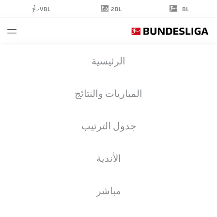
2BL
VBL
BL
SASCHA
الرئيسية
MOCKENHAUPT
4
المباريات والنتائج
جدول الترتيب
مدافع
الأندية
SV WEHEN WIESBADEN
إحصائيات موسم 2026/2027
مباشر