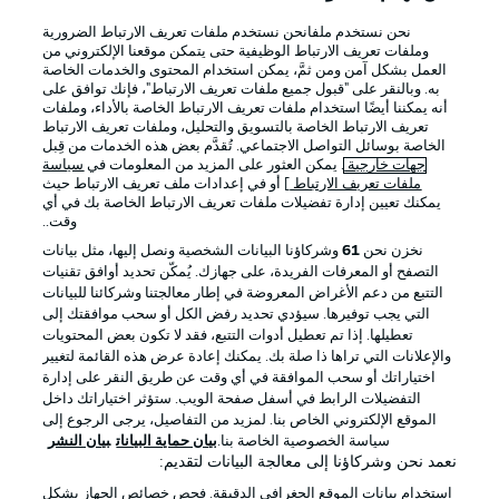
نحن نستخدم ملفانحن نستخدم ملفات تعريف الارتباط الضرورية
Official Partners
وملفات تعريف الارتباط الوظيفية حتى يتمكن موقعنا الإلكتروني من
العمل بشكل آمن ومن ثمَّ، يمكن استخدام المحتوى والخدمات الخاصة
به. وبالنقر على "قبول جميع ملفات تعريف الارتباط"، فإنك توافق على
أنه يمكننا أيضًا استخدام ملفات تعريف الارتباط الخاصة بالأداء، وملفات
تعريف الارتباط الخاصة بالتسويق والتحليل، وملفات تعريف الارتباط
الخاصة بوسائل التواصل الاجتماعي. تُقدَّم بعض هذه الخدمات من قِبل
جهات خارجية
. يمكن العثور على المزيد من المعلومات في
سياسة
ملفات تعريف الارتباط
] أو في إعدادات ملف تعريف الارتباط حيث
يمكنك تعيين إدارة تفضيلات ملفات تعريف الارتباط الخاصة بك في أي
وقت..
نخزن نحن
61
وشركاؤنا البيانات الشخصية ونصل إليها، مثل بيانات
التصفح أو المعرفات الفريدة، على جهازك. يُمكّن تحديد أوافق تقنيات
التتبع من دعم الأغراض المعروضة في إطار معالجتنا وشركائنا للبيانات
الإعلانات
الإخطارات القانونية
التي يجب توفيرها. سيؤدي تحديد رفض الكل أو سحب موافقتك إلى
تعطيلها. إذا تم تعطيل أدوات التتبع، فقد لا تكون بعض المحتويات
إدارة التفضيلات
بيان الخصوصية
والإعلانات التي تراها ذا صلة بك. يمكنك إعادة عرض هذه القائمة لتغيير
اختياراتك أو سحب الموافقة في أي وقت عن طريق النقر على إدارة
شروط الاستخدام
القنوات الناقلة
التفضيلات الرابط في أسفل صفحة الويب. ستؤثر اختياراتك داخل
الوظائف
جهة النشر
الموقع الإلكتروني الخاص بنا. لمزيد من التفاصيل، يرجى الرجوع إلى
سياسة الخصوصية الخاصة بنا.
بيان حماية البيانات
بيان النشر
تواصل معنا
اللاعبون
نعمد نحن وشركاؤنا إلى معالجة البيانات لتقديم:
استخدام بيانات الموقع الجغرافي الدقيقة. فحص خصائص الجهاز بشكل