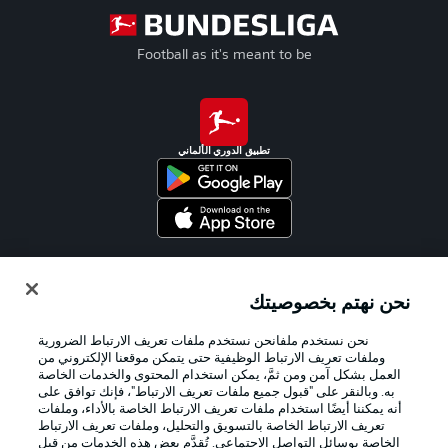
Football as it's meant to be
تطبيق الدوري الألماني
Official Partners
نحن نهتم بخصوصيتك
نحن نستخدم ملفانحن نستخدم ملفات تعريف الارتباط الضرورية
وملفات تعريف الارتباط الوظيفية حتى يتمكن موقعنا الإلكتروني من
العمل بشكل آمن ومن ثمَّ، يمكن استخدام المحتوى والخدمات الخاصة
به. وبالنقر على "قبول جميع ملفات تعريف الارتباط"، فإنك توافق على
أنه يمكننا أيضًا استخدام ملفات تعريف الارتباط الخاصة بالأداء، وملفات
تعريف الارتباط الخاصة بالتسويق والتحليل، وملفات تعريف الارتباط
الخاصة بوسائل التواصل الاجتماعي. تُقدَّم بعض هذه الخدمات من قِبل