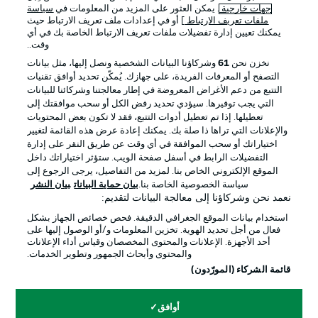
جهات خارجية
. يمكن العثور على المزيد من المعلومات في
سياسة
ملفات تعريف الارتباط
] أو في إعدادات ملف تعريف الارتباط حيث
يمكنك تعيين إدارة تفضيلات ملفات تعريف الارتباط الخاصة بك في أي
الإعلانات
الإخطارات القانونية
وقت..
إدارة التفضيلات
بيان الخصوصية
نخزن نحن
61
وشركاؤنا البيانات الشخصية ونصل إليها، مثل بيانات
التصفح أو المعرفات الفريدة، على جهازك. يُمكّن تحديد أوافق تقنيات
شروط الاستخدام
القنوات الناقلة
التتبع من دعم الأغراض المعروضة في إطار معالجتنا وشركائنا للبيانات
الوظائف
جهة النشر
التي يجب توفيرها. سيؤدي تحديد رفض الكل أو سحب موافقتك إلى
تعطيلها. إذا تم تعطيل أدوات التتبع، فقد لا تكون بعض المحتويات
تواصل معنا
اللاعبون
والإعلانات التي تراها ذا صلة بك. يمكنك إعادة عرض هذه القائمة لتغيير
اختياراتك أو سحب الموافقة في أي وقت عن طريق النقر على إدارة
التفضيلات الرابط في أسفل صفحة الويب. ستؤثر اختياراتك داخل
الموقع الإلكتروني الخاص بنا. لمزيد من التفاصيل، يرجى الرجوع إلى
سياسة الخصوصية الخاصة بنا.
بيان حماية البيانات
بيان النشر
نعمد نحن وشركاؤنا إلى معالجة البيانات لتقديم:
استخدام بيانات الموقع الجغرافي الدقيقة. فحص خصائص الجهاز بشكل
فعال من أجل تحديد الهوية. تخزين المعلومات و/أو الوصول إليها على
أحد الأجهزة. الإعلانات والمحتوى المخصصان وقياس أداء الإعلانات
والمحتوى وأبحاث الجمهور وتطوير الخدمات.
© 2026 Bundesliga-Gruppe GmbH
قائمة الشركاء (المورّدون)
اختر اللغة
أوافق
العربية