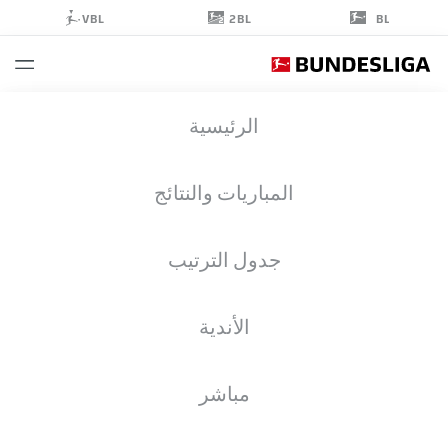
2BL
VBL
BL
SANDER
الرئيسية
TANGVIK
المباريات والنتائج
جدول الترتيب
حارس مرمى
الأندية
HAMBURG
إحصائيات موسم 2026/2027
الأهداف
زملاء الفريق
مباشر