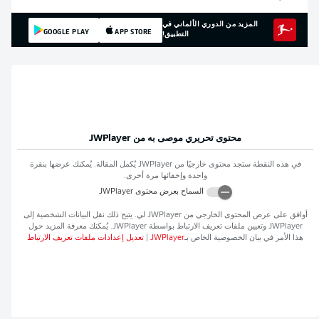
المزيد من الدوري الألماني في
GOOGLE PLAY
APP STORE
التطبيق!
محتوى تحريري موصى به من
JWPlayer
في هذه النقطة ستجد محتوى خارجيًا من
JWPlayer
يُكمل المقالة. يُمكنك عرضها بنقرة
واحدة وإخفائها مرة أخرى.
السماح بعرض محتوى
JWPlayer
أوافق على عرض المحتوى الخارجي من
JWPlayer
لي. يتيح ذلك نقل البيانات الشخصية إلى
JWPlayer
وتعيين ملفات تعريف الارتباط بواسطة
JWPlayer
. يُمكنك معرفة المزيد حول
هذا الأمر في بيان الخصوصية الخاص بـ
JWPlayer
|
تعديل إعدادات ملفات تعريف الارتباط