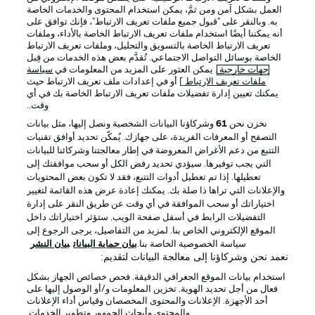
العمل بشكل آمن ومن ثمَّ، يمكن استخدام المحتوى والخدمات الخاصة
به. وبالنقر على "قبول جميع ملفات تعريف الارتباط"، فإنك توافق على
أنه يمكننا أيضًا استخدام ملفات تعريف الارتباط الخاصة بالأداء، وملفات
تعريف الارتباط الخاصة بالتسويق والتحليل، وملفات تعريف الارتباط
الخاصة بوسائل التواصل الاجتماعي. تُقدَّم بعض هذه الخدمات من قِبل
جهات خارجية
. يمكن العثور على المزيد من المعلومات في
سياسة
ملفات تعريف الارتباط
] أو في إعدادات ملف تعريف الارتباط حيث
يمكنك تعيين إدارة تفضيلات ملفات تعريف الارتباط الخاصة بك في أي
الإعلانات
الإخطارات القانونية
وقت..
إدارة التفضيلات
بيان الخصوصية
نخزن نحن
61
وشركاؤنا البيانات الشخصية ونصل إليها، مثل بيانات
التصفح أو المعرفات الفريدة، على جهازك. يُمكّن تحديد أوافق تقنيات
شروط الاستخدام
الوظائف
التتبع من دعم الأغراض المعروضة في إطار معالجتنا وشركائنا للبيانات
جهة النشر
تواصل معنا
التي يجب توفيرها. سيؤدي تحديد رفض الكل أو سحب موافقتك إلى
تعطيلها. إذا تم تعطيل أدوات التتبع، فقد لا تكون بعض المحتويات
اللاعبون
والإعلانات التي تراها ذا صلة بك. يمكنك إعادة عرض هذه القائمة لتغيير
اختياراتك أو سحب الموافقة في أي وقت عن طريق النقر على إدارة
التفضيلات الرابط في أسفل صفحة الويب. ستؤثر اختياراتك داخل
الموقع الإلكتروني الخاص بنا. لمزيد من التفاصيل، يرجى الرجوع إلى
سياسة الخصوصية الخاصة بنا.
بيان حماية البيانات
بيان النشر
نعمد نحن وشركاؤنا إلى معالجة البيانات لتقديم:
استخدام بيانات الموقع الجغرافي الدقيقة. فحص خصائص الجهاز بشكل
فعال من أجل تحديد الهوية. تخزين المعلومات و/أو الوصول إليها على
أحد الأجهزة. الإعلانات والمحتوى المخصصان وقياس أداء الإعلانات
والمحتوى وأبحاث الجمهور وتطوير الخدمات.