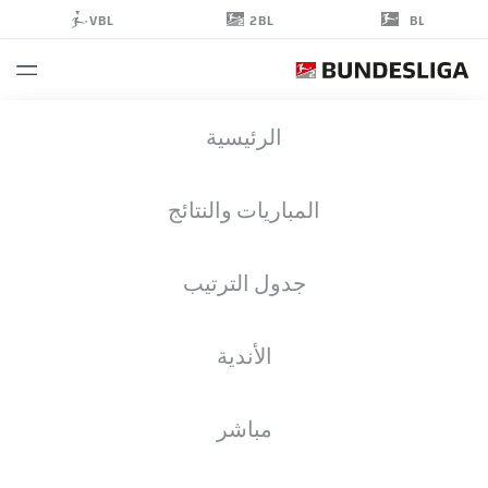
2BL
VBL
BL
ROBERTO
الرئيسية
MASSIMO
32
المباريات والنتائج
جدول الترتيب
لاعب وسط
الأندية
GREUTHER FÜRTH
إحصائيات موسم 2023/2024
الأهداف
مباشر