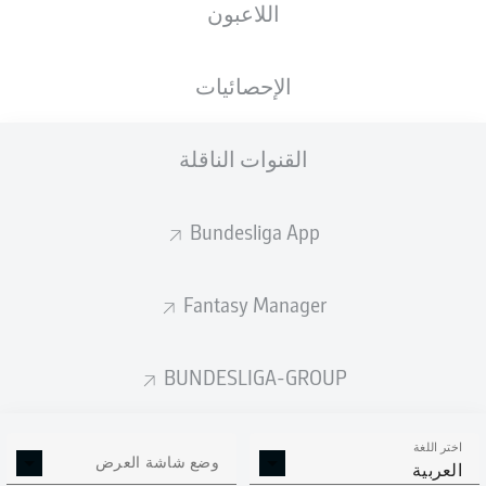
اللاعبون
الجنسية
الطول
الوزن
12.10.2000
82
183
DEU
, ITA
25 عام
KG
CM
الإحصائيات
القنوات الناقلة
Competition
Bundesliga 2
Bundesliga App
Season
Fantasy Manager
BUNDESLIGA-GROUP
إحصائيات موسم 2023/2024
اختر اللغة
وضع شاشة العرض
العربية
الالتحامات الهوائية