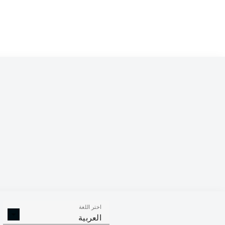
Competition
Bundesliga 2
Season
2026/2027
اختر اللغة
التصديات
الأهداف العكسية
العربية