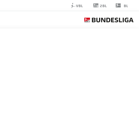
2BL
VBL
BL
ROBERT
KAMPA
40
حارس مرمى
MAGDEBURG
إحصائيات موسم 2026/2027
الأهداف
زملاء ال