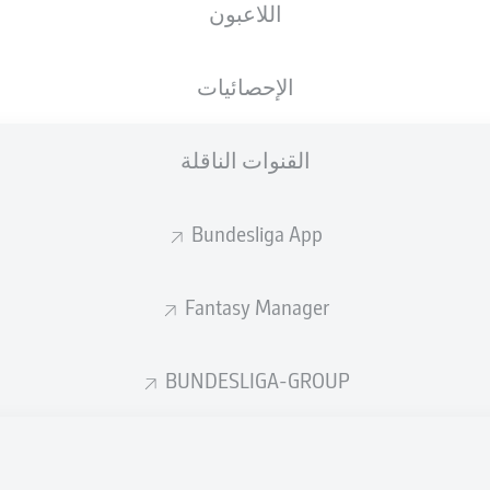
اللاعبون
الجنسية
13.02.2005
الطول
الوزن
DEU
21 عام
188 CM
81 KG
الإحصائيات
القنوات الناقلة
Bundesliga App
Fantasy Manager
إحصائيات موسم 2026/2027
BUNDESLIGA-GROUP
المشاركات
التمريرات
المكتملة