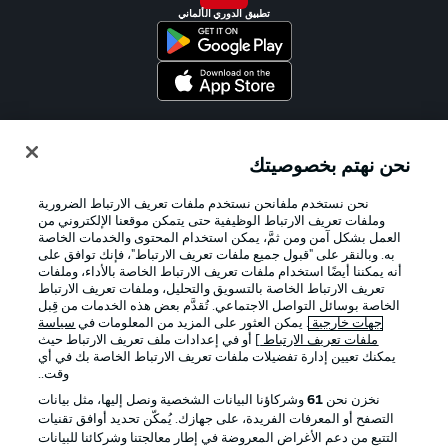
تطبيق الدوري الألماني
Official Partners
نحن نهتم بخصوصيتك
نحن نستخدم ملفانحن نستخدم ملفات تعريف الارتباط الضرورية
وملفات تعريف الارتباط الوظيفية حتى يتمكن موقعنا الإلكتروني من
العمل بشكل آمن ومن ثمَّ، يمكن استخدام المحتوى والخدمات الخاصة
به. وبالنقر على "قبول جميع ملفات تعريف الارتباط"، فإنك توافق على
أنه يمكننا أيضًا استخدام ملفات تعريف الارتباط الخاصة بالأداء، وملفات
تعريف الارتباط الخاصة بالتسويق والتحليل، وملفات تعريف الارتباط
الخاصة بوسائل التواصل الاجتماعي. تُقدَّم بعض هذه الخدمات من قِبل
جهات خارجية
. يمكن العثور على المزيد من المعلومات في
سياسة
ملفات تعريف الارتباط
] أو في إعدادات ملف تعريف الارتباط حيث
يمكنك تعيين إدارة تفضيلات ملفات تعريف الارتباط الخاصة بك في أي
الإعلانات
الإخطارات القانونية
وقت..
إدارة التفضيلات
بيان الخصوصية
نخزن نحن
61
وشركاؤنا البيانات الشخصية ونصل إليها، مثل بيانات
التصفح أو المعرفات الفريدة، على جهازك. يُمكّن تحديد أوافق تقنيات
شروط الاستخدام
القنوات الناقلة
التتبع من دعم الأغراض المعروضة في إطار معالجتنا وشركائنا للبيانات