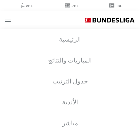
2BL
VBL
BL
PHILIPP
الرئيسية
MAX
31
المباريات والنتائج
جدول الترتيب
مدافع
الأندية
EINTRACHT FRANKFURT
إحصائيات موسم 2023/2024
الأهداف
مباشر