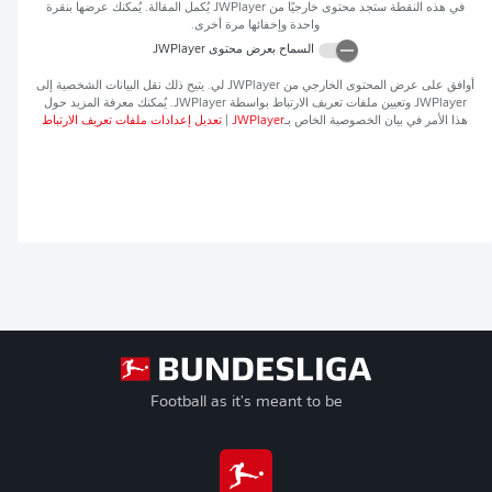
في هذه النقطة ستجد محتوى خارجيًا من
JWPlayer
يُكمل المقالة. يُمكنك عرضها بنقرة
واحدة وإخفائها مرة أخرى.
السماح بعرض محتوى
JWPlayer
أوافق على عرض المحتوى الخارجي من
JWPlayer
لي. يتيح ذلك نقل البيانات الشخصية إلى
JWPlayer
وتعيين ملفات تعريف الارتباط بواسطة
JWPlayer
. يُمكنك معرفة المزيد حول
هذا الأمر في بيان الخصوصية الخاص بـ
JWPlayer
|
تعديل إعدادات ملفات تعريف الارتباط
Football as it's meant to be