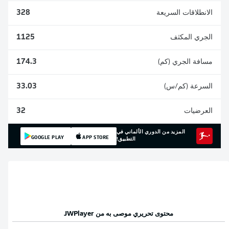
الانطلاقات السريعة
328
الجري المكثف
1125
مسافة الجري (كم)
174.3
السرعة (كم/س)
33.03
العرضيات
32
المزيد من الدوري الألماني في
GOOGLE PLAY
APP STORE
التطبيق!
محتوى تحريري موصى به من
JWPlayer