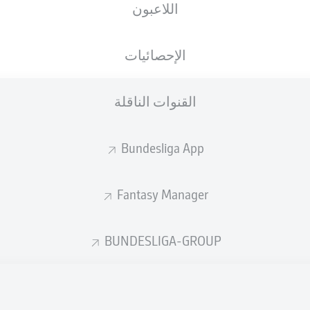
اللاعبون
الجنسية
21.03.1996
الطول
الوزن
DEU
30 عام
182 CM
81 KG
الإحصائيات
القنوات الناقلة
Bundesliga App
Fantasy Manager
إحصائيات موسم 2026/2027
BUNDESLIGA-GROUP
الأخطاء المرتكبة
لهوائية
ة