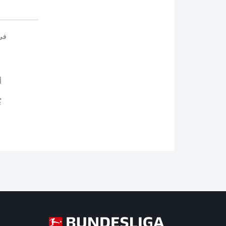
في
أ
ي