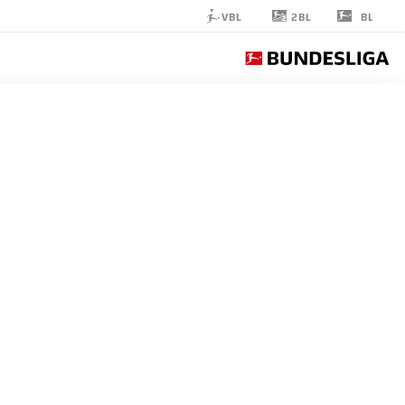
2BL
VBL
BL
PHILIPP
HERCHER
27
مدافع
MAGDEBURG
إحصائيات موسم 2026/2027
الأهداف