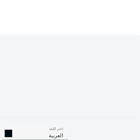
Competition
Bundesliga 2
Season
2026/2027
اختر اللغة
الالتحامات ا
الافتكاكات الناجحة
العربية
الناجح