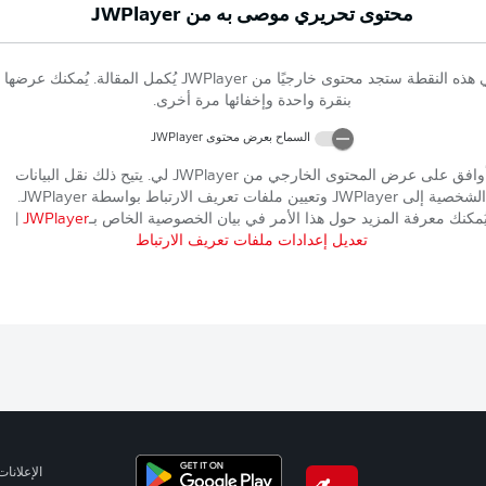
محتوى تحريري موصى به من
JWPlayer
 هذه النقطة ستجد محتوى خارجيًا من
JWPlayer
يُكمل المقالة. يُمكنك عرضها
بنقرة واحدة وإخفائها مرة أخرى.
السماح بعرض محتوى
JWPlayer
وافق على عرض المحتوى الخارجي من
JWPlayer
لي. يتيح ذلك نقل البيانات
الشخصية إلى
JWPlayer
وتعيين ملفات تعريف الارتباط بواسطة
JWPlayer
.
ُمكنك معرفة المزيد حول هذا الأمر في بيان الخصوصية الخاص بـ
JWPlayer
|
تعديل إعدادات ملفات تعريف الارتباط
الإعلانات