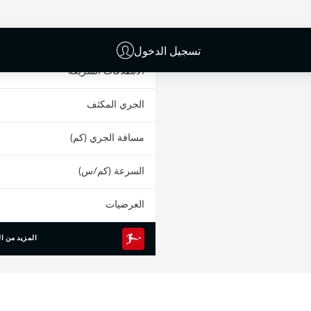
البطاقات الصفراء
المشاركات
تسجيل الدخول
الانطلاقات السريعة
الجري المكثف
مسافة الجري (كم)
السرعة (كم/س)
العرضيات
المزيد من ال