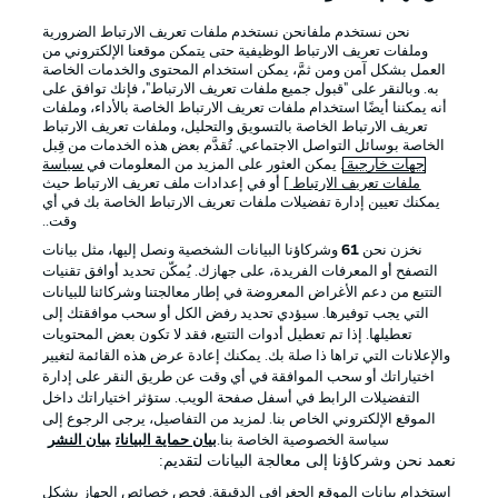
نحن نستخدم ملفانحن نستخدم ملفات تعريف الارتباط الضرورية
Official Partners
وملفات تعريف الارتباط الوظيفية حتى يتمكن موقعنا الإلكتروني من
العمل بشكل آمن ومن ثمَّ، يمكن استخدام المحتوى والخدمات الخاصة
به. وبالنقر على "قبول جميع ملفات تعريف الارتباط"، فإنك توافق على
أنه يمكننا أيضًا استخدام ملفات تعريف الارتباط الخاصة بالأداء، وملفات
تعريف الارتباط الخاصة بالتسويق والتحليل، وملفات تعريف الارتباط
الخاصة بوسائل التواصل الاجتماعي. تُقدَّم بعض هذه الخدمات من قِبل
جهات خارجية
. يمكن العثور على المزيد من المعلومات في
سياسة
ملفات تعريف الارتباط
] أو في إعدادات ملف تعريف الارتباط حيث
يمكنك تعيين إدارة تفضيلات ملفات تعريف الارتباط الخاصة بك في أي
وقت..
نخزن نحن
61
وشركاؤنا البيانات الشخصية ونصل إليها، مثل بيانات
التصفح أو المعرفات الفريدة، على جهازك. يُمكّن تحديد أوافق تقنيات
التتبع من دعم الأغراض المعروضة في إطار معالجتنا وشركائنا للبيانات
الإعلانات
الإخطارات القانونية
التي يجب توفيرها. سيؤدي تحديد رفض الكل أو سحب موافقتك إلى
تعطيلها. إذا تم تعطيل أدوات التتبع، فقد لا تكون بعض المحتويات
إدارة التفضيلات
بيان الخصوصية
والإعلانات التي تراها ذا صلة بك. يمكنك إعادة عرض هذه القائمة لتغيير
اختياراتك أو سحب الموافقة في أي وقت عن طريق النقر على إدارة
شروط الاستخدام
القنوات الناقلة
التفضيلات الرابط في أسفل صفحة الويب. ستؤثر اختياراتك داخل
الوظائف
جهة النشر
الموقع الإلكتروني الخاص بنا. لمزيد من التفاصيل، يرجى الرجوع إلى
سياسة الخصوصية الخاصة بنا.
بيان حماية البيانات
بيان النشر
تواصل معنا
اللاعبون
نعمد نحن وشركاؤنا إلى معالجة البيانات لتقديم:
استخدام بيانات الموقع الجغرافي الدقيقة. فحص خصائص الجهاز بشكل