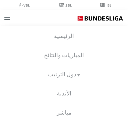
2BL
VBL
BL
PATRICK
الرئيسية
SONTHEIMER
6
المباريات والنتائج
جدول الترتيب
لاعب وسط
الأندية
1. FC SAARBRÜCKEN
إحصائيات موسم 2026/2027
مباشر