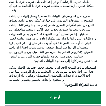
ملفات تعريف الارتباط
] أو في إعدادات ملف تعريف الارتباط حيث
يمكنك تعيين إدارة تفضيلات ملفات تعريف الارتباط الخاصة بك في أي
الإعلانات
الإخطارات القانونية
وقت..
إدارة التفضيلات
بيان الخصوصية
نخزن نحن
61
وشركاؤنا البيانات الشخصية ونصل إليها، مثل بيانات
التصفح أو المعرفات الفريدة، على جهازك. يُمكّن تحديد أوافق تقنيات
شروط الاستخدام
الوظائف
التتبع من دعم الأغراض المعروضة في إطار معالجتنا وشركائنا للبيانات
جهة النشر
تواصل معنا
التي يجب توفيرها. سيؤدي تحديد رفض الكل أو سحب موافقتك إلى
تعطيلها. إذا تم تعطيل أدوات التتبع، فقد لا تكون بعض المحتويات
اللاعبون
والإعلانات التي تراها ذا صلة بك. يمكنك إعادة عرض هذه القائمة لتغيير
اختياراتك أو سحب الموافقة في أي وقت عن طريق النقر على إدارة
التفضيلات الرابط في أسفل صفحة الويب. ستؤثر اختياراتك داخل
الموقع الإلكتروني الخاص بنا. لمزيد من التفاصيل، يرجى الرجوع إلى
سياسة الخصوصية الخاصة بنا.
بيان حماية البيانات
بيان النشر
نعمد نحن وشركاؤنا إلى معالجة البيانات لتقديم:
استخدام بيانات الموقع الجغرافي الدقيقة. فحص خصائص الجهاز بشكل
فعال من أجل تحديد الهوية. تخزين المعلومات و/أو الوصول إليها على
أحد الأجهزة. الإعلانات والمحتوى المخصصان وقياس أداء الإعلانات
والمحتوى وأبحاث الجمهور وتطوير الخدمات.
© 2026 Bundesliga-Gruppe GmbH
قائمة الشركاء (المورّدون)
اختر اللغة
أوافق
العربية