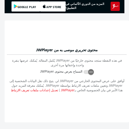
المزيد من الدوري الألماني في
GOOGLE PLAY
APP STORE
التطبيق!
محتوى تحريري موصى به من
JWPlayer
في هذه النقطة ستجد محتوى خارجيًا من
JWPlayer
يُكمل المقالة. يُمكنك عرضها بنقرة
واحدة وإخفائها مرة أخرى.
السماح بعرض محتوى
JWPlayer
أوافق على عرض المحتوى الخارجي من
JWPlayer
لي. يتيح ذلك نقل البيانات الشخصية إلى
JWPlayer
وتعيين ملفات تعريف الارتباط بواسطة
JWPlayer
. يُمكنك معرفة المزيد حول
هذا الأمر في بيان الخصوصية الخاص بـ
JWPlayer
|
تعديل إعدادات ملفات تعريف الارتباط