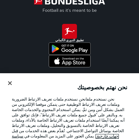
Football as it's meant to be
تطبيق الدوري الألماني
Official Partners
نحن نهتم بخصوصيتك
نحن نستخدم ملفانحن نستخدم ملفات تعريف الارتباط الضرورية
وملفات تعريف الارتباط الوظيفية حتى يتمكن موقعنا الإلكتروني من
العمل بشكل آمن ومن ثمَّ، يمكن استخدام المحتوى والخدمات الخاصة
به. وبالنقر على "قبول جميع ملفات تعريف الارتباط"، فإنك توافق على
أنه يمكننا أيضًا استخدام ملفات تعريف الارتباط الخاصة بالأداء، وملفات
تعريف الارتباط الخاصة بالتسويق والتحليل، وملفات تعريف الارتباط
الخاصة بوسائل التواصل الاجتماعي. تُقدَّم بعض هذه الخدمات من قِبل
جهات خارجية
. يمكن العثور على المزيد من المعلومات في
سياسة