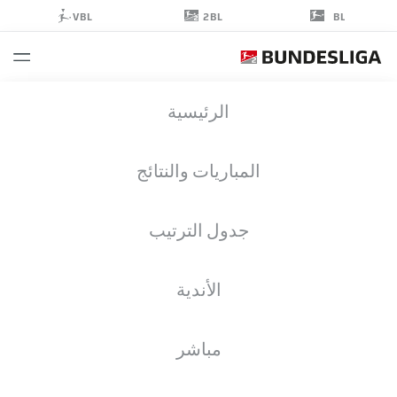
2BL
VBL
BL
NORMAN
الرئيسية
BASSETTE
17
المباريات والنتائج
جدول الترتيب
مهاجم
الأندية
KAISERSLAUTERN
إحصائيات موسم 2026/2027
الأهداف
زملاء الفريق
مباشر