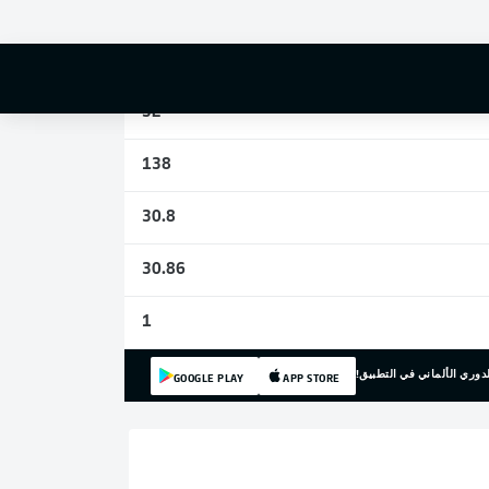
0
5
32
138
30.8
30.86
1
دوري الألماني في التطبيق!
GOOGLE PLAY
APP STORE