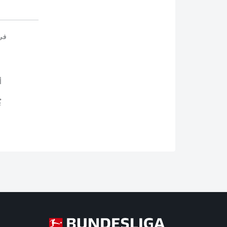
في
أ
ي