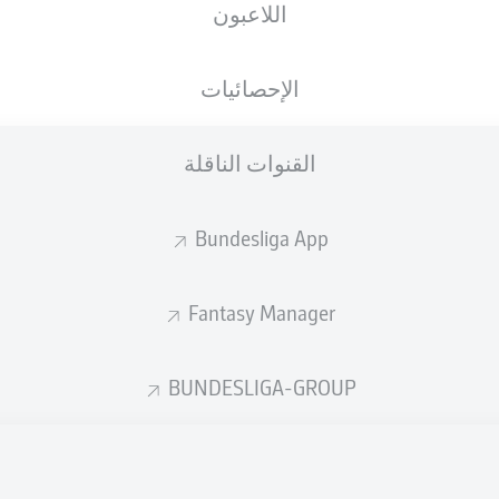
اللاعبون
الجنسية
17.05.2003
الطول
الوزن
DEU
23 عام
188 CM
86 KG
الإحصائيات
القنوات الناقلة
Bundesliga App
Fantasy Manager
إحصائيات موسم 2025/2026
BUNDESLIGA-GROUP
الأخطاء المرتكبة
ركلات الجزاء
جزاء
المسجلة