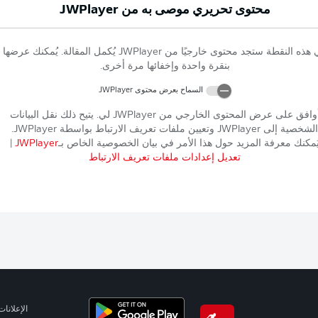
محتوى تحريري موصى به من
JWPlayer
 هذه النقطة ستجد محتوى خارجيًا من
JWPlayer
يُكمل المقالة. يُمكنك عرضها
بنقرة واحدة وإخفائها مرة أخرى.
السماح بعرض محتوى
JWPlayer
وافق على عرض المحتوى الخارجي من
JWPlayer
لي. يتيح ذلك نقل البيانات
الشخصية إلى
JWPlayer
وتعيين ملفات تعريف الارتباط بواسطة
JWPlayer
.
ُمكنك معرفة المزيد حول هذا الأمر في بيان الخصوصية الخاص بـ
JWPlayer
|
تعديل إعدادات ملفات تعريف الارتباط
الإعلانات