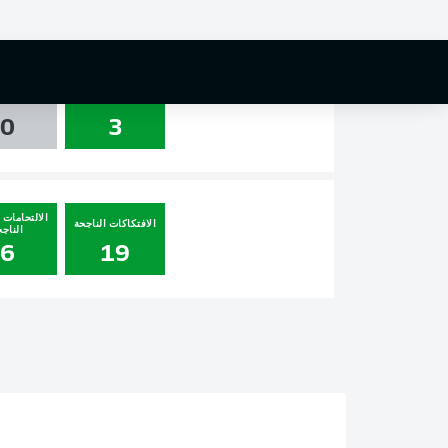
0
0
0
التسديدات
العارضة و
0
3
الالتحامات ا
الافتكاكات الناجحة
الناجح
6
19