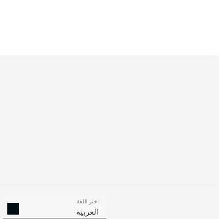
Competition
Bundesliga 2
Season
2025/2026
اختر اللغة
الأهداف
صناعة الأهداف
ركلات ال
العربية