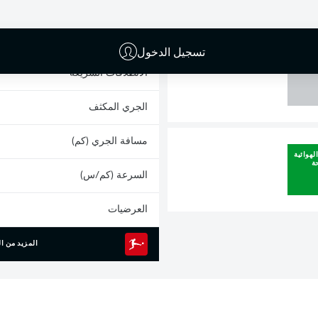
0
البطاقات الصفراء
المشاركات
تسجيل الدخول
القائم
الانطلاقات السريعة
الجري المكثف
مسافة الجري (كم)
لهوائية
ة
السرعة (كم/س)
العرضيات
المزيد من ال