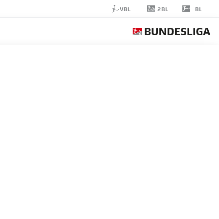
2BL
VBL
BL
NOAH
KÖNIG
43
مدافع
GREUTHER FÜRTH
إحصائيات موسم 2025/2026
الأهداف