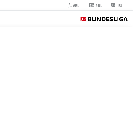
2BL
VBL
BL
NIKLAS
MOHR
24
مدافع
PADERBORN
إحصائيات موسم 2026/2027
الأهداف
زملاء ال