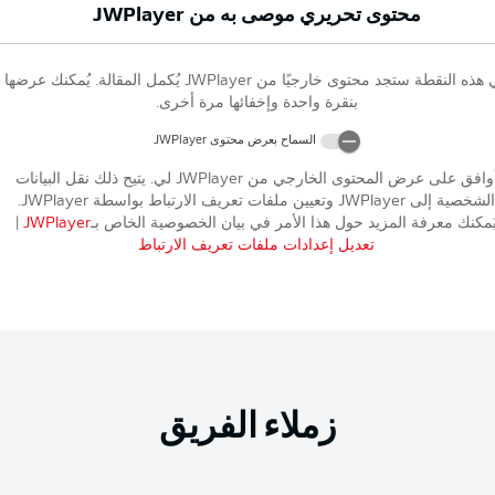
محتوى تحريري موصى به من
JWPlayer
 هذه النقطة ستجد محتوى خارجيًا من
JWPlayer
يُكمل المقالة. يُمكنك عرضها
بنقرة واحدة وإخفائها مرة أخرى.
السماح بعرض محتوى
JWPlayer
وافق على عرض المحتوى الخارجي من
JWPlayer
لي. يتيح ذلك نقل البيانات
الشخصية إلى
JWPlayer
وتعيين ملفات تعريف الارتباط بواسطة
JWPlayer
.
ُمكنك معرفة المزيد حول هذا الأمر في بيان الخصوصية الخاص بـ
JWPlayer
|
تعديل إعدادات ملفات تعريف الارتباط
زملاء الفريق