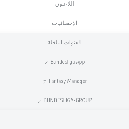
اللاعبون
الجنسية
23.07.2004
الطول
الوزن
DEU
22 عام
181 CM
78 KG
الإحصائيات
القنوات الناقلة
Bundesliga App
Fantasy Manager
إحصائيات موسم 2026/2027
BUNDESLIGA-GROUP
الأخطاء المرتكبة
لهوائية
ة