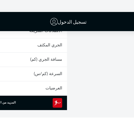
البطاقات الصفراء
المشاركات
تسجيل الدخول
الانطلاقات السريعة
الجري المكثف
مسافة الجري (كم)
السرعة (كم/س)
العرضيات
المزيد من ال