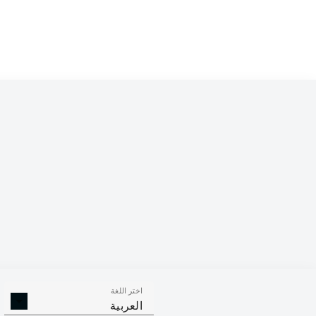
Competition
Bundesliga
Season
2026/2027
اختر اللغة
الالتحامات ا
الافتكاكات الناجحة
العربية
الناجح