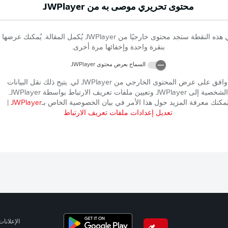
محتوى تحريري موصى به من
JWPlayer
 هذه النقطة ستجد محتوى خارجيًا من
JWPlayer
يُكمل المقالة. يُمكنك عرضها
بنقرة واحدة وإخفائها مرة أخرى.
السماح بعرض محتوى
JWPlayer
وافق على عرض المحتوى الخارجي من
JWPlayer
لي. يتيح ذلك نقل البيانات
الشخصية إلى
JWPlayer
وتعيين ملفات تعريف الارتباط بواسطة
JWPlayer
.
ُمكنك معرفة المزيد حول هذا الأمر في بيان الخصوصية الخاص بـ
JWPlayer
|
تعديل إعدادات ملفات تعريف الارتباط
الإعلانات