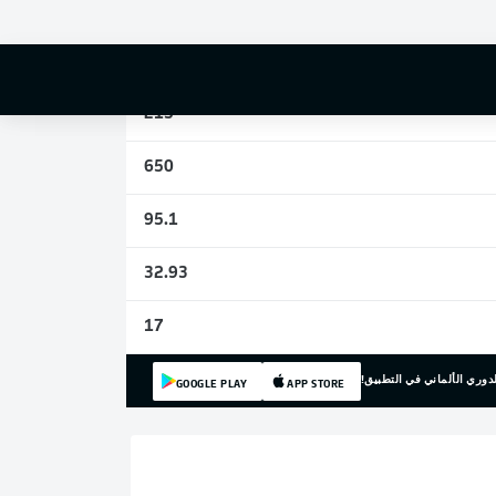
2
15
215
650
95.1
32.93
17
دوري الألماني في التطبيق!
GOOGLE PLAY
APP STORE