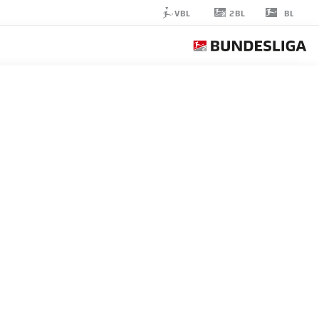
2BL
VBL
BL
NICO
KLASS
مدافع
EINTRACHT BRAUNSCHWEIG
إحصائيات موسم 2020/2021
الأهداف