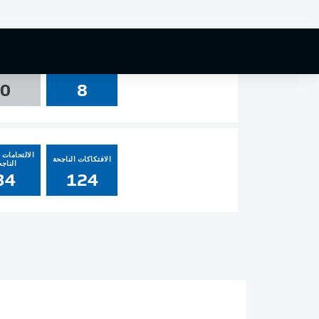
0
0
0
التسديدات
العارضة و
0
8
الالتحامات ا
الافتكاكات الناجحة
الناجح
34
124