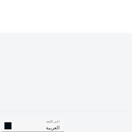
Competition
Bundesliga 2
Season
2020/2021
اختر اللغة
الأهداف
صناعة الأهداف
ركلات ال
العربية