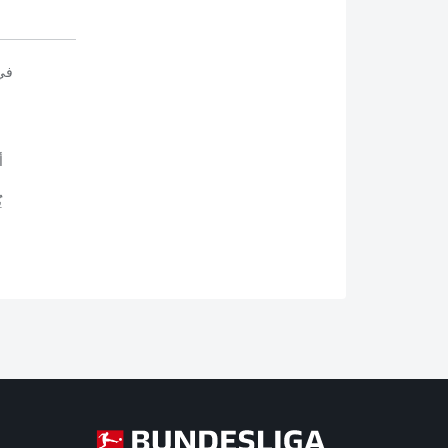
في
أ
ي