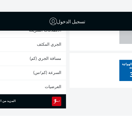
0
البطاقات الصفراء
المشاركات
تسجيل الدخول
القائم
الانطلاقات السريعة
الجري المكثف
مسافة الجري (كم)
لهوائية
ة
السرعة (كم/س)
العرضيات
المزيد من ال