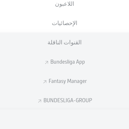
اللاعبون
الجنسية
03.04.1997
الطول
الوزن
DEU
29 عام
187 CM
80 KG
الإحصائيات
القنوات الناقلة
Bundesliga App
Fantasy Manager
إحصائيات موسم 2020/2021
BUNDESLIGA-GROUP
الأخطاء المرتكبة
ركلات الجزاء
جزاء
المسجلة