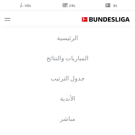
2BL
VBL
BL
NEDILJKO
الرئيسية
LABROVIĆ
22
المباريات والنتائج
جدول الترتيب
حارس مرمى
الأندية
AUGSBURG
إحصائيات موسم 2026/2027
الأهداف
زملاء الفريق
مباشر