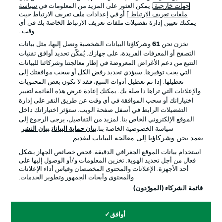
جهات خارجية
. يمكن العثور على المزيد من المعلومات في
سياسة
ملفات تعريف الارتباط
] أو في إعدادات ملف تعريف الارتباط حيث
يمكنك تعيين إدارة تفضيلات ملفات تعريف الارتباط الخاصة بك في أي
الإعلانات
الإخطارات القانونية
وقت..
إدارة التفضيلات
بيان الخصوصية
نخزن نحن
61
وشركاؤنا البيانات الشخصية ونصل إليها، مثل بيانات
التصفح أو المعرفات الفريدة، على جهازك. يُمكّن تحديد أوافق تقنيات
شروط الاستخدام
القنوات الناقلة
التتبع من دعم الأغراض المعروضة في إطار معالجتنا وشركائنا للبيانات
الوظائف
جهة النشر
التي يجب توفيرها. سيؤدي تحديد رفض الكل أو سحب موافقتك إلى
تعطيلها. إذا تم تعطيل أدوات التتبع، فقد لا تكون بعض المحتويات
تواصل معنا
اللاعبون
والإعلانات التي تراها ذا صلة بك. يمكنك إعادة عرض هذه القائمة لتغيير
اختياراتك أو سحب الموافقة في أي وقت عن طريق النقر على إدارة
التفضيلات الرابط في أسفل صفحة الويب. ستؤثر اختياراتك داخل
الموقع الإلكتروني الخاص بنا. لمزيد من التفاصيل، يرجى الرجوع إلى
سياسة الخصوصية الخاصة بنا.
بيان حماية البيانات
بيان النشر
نعمد نحن وشركاؤنا إلى معالجة البيانات لتقديم:
استخدام بيانات الموقع الجغرافي الدقيقة. فحص خصائص الجهاز بشكل
فعال من أجل تحديد الهوية. تخزين المعلومات و/أو الوصول إليها على
أحد الأجهزة. الإعلانات والمحتوى المخصصان وقياس أداء الإعلانات
والمحتوى وأبحاث الجمهور وتطوير الخدمات.
© 2026 Bundesliga-Gruppe GmbH
قائمة الشركاء (المورّدون)
اختر اللغة
أوافق
العربية