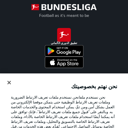
Football as it's meant to be
تطبيق الدوري الألماني
Official Partners
نحن نهتم بخصوصيتك
نحن نستخدم ملفانحن نستخدم ملفات تعريف الارتباط الضرورية
وملفات تعريف الارتباط الوظيفية حتى يتمكن موقعنا الإلكتروني من
العمل بشكل آمن ومن ثمَّ، يمكن استخدام المحتوى والخدمات الخاصة
به. وبالنقر على "قبول جميع ملفات تعريف الارتباط"، فإنك توافق على
أنه يمكننا أيضًا استخدام ملفات تعريف الارتباط الخاصة بالأداء، وملفات
تعريف الارتباط الخاصة بالتسويق والتحليل، وملفات تعريف الارتباط
الخاصة بوسائل التواصل الاجتماعي. تُقدَّم بعض هذه الخدمات من قِبل