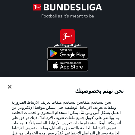
Football as it's meant to be
تطبيق الدوري الألماني
Official Partners
نحن نهتم بخصوصيتك
نحن نستخدم ملفانحن نستخدم ملفات تعريف الارتباط الضرورية
وملفات تعريف الارتباط الوظيفية حتى يتمكن موقعنا الإلكتروني من
العمل بشكل آمن ومن ثمَّ، يمكن استخدام المحتوى والخدمات الخاصة
به. وبالنقر على "قبول جميع ملفات تعريف الارتباط"، فإنك توافق على
أنه يمكننا أيضًا استخدام ملفات تعريف الارتباط الخاصة بالأداء، وملفات
تعريف الارتباط الخاصة بالتسويق والتحليل، وملفات تعريف الارتباط
الخاصة بوسائل التواصل الاجتماعي. تُقدَّم بعض هذه الخدمات من قِبل