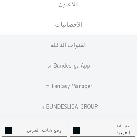
اللاعبون
الجنسية
الطول
الوزن
16.06.2003
60
176
DEU
,
23 عام
KG
CM
USA
الإحصائيات
القنوات الناقلة
Competition
Bundesliga
Bundesliga App
Season
2026/2027
Fantasy Manager
BUNDESLIGA-GROUP
إحصائيات موسم 2026/2027
اختر اللغة
وضع شاشة العرض
العربية
الالتحامات الهوائية