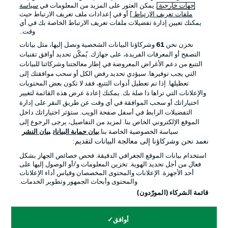
جهات خارجية
. يمكن العثور على المزيد من المعلومات في
سياسة
ملفات تعريف الارتباط
] أو في إعدادات ملف تعريف الارتباط حيث
يمكنك تعيين إدارة تفضيلات ملفات تعريف الارتباط الخاصة بك في أي
الإعلانات
الإخطارات القانونية
وقت..
إدارة التفضيلات
بيان الخصوصية
نخزن نحن
61
وشركاؤنا البيانات الشخصية ونصل إليها، مثل بيانات
التصفح أو المعرفات الفريدة، على جهازك. يُمكّن تحديد أوافق تقنيات
شروط الاستخدام
القنوات الناقلة
التتبع من دعم الأغراض المعروضة في إطار معالجتنا وشركائنا للبيانات
الوظائف
جهة النشر
التي يجب توفيرها. سيؤدي تحديد رفض الكل أو سحب موافقتك إلى
تعطيلها. إذا تم تعطيل أدوات التتبع، فقد لا تكون بعض المحتويات
تواصل معنا
اللاعبون
والإعلانات التي تراها ذا صلة بك. يمكنك إعادة عرض هذه القائمة لتغيير
اختياراتك أو سحب الموافقة في أي وقت عن طريق النقر على إدارة
التفضيلات الرابط في أسفل صفحة الويب. ستؤثر اختياراتك داخل
الموقع الإلكتروني الخاص بنا. لمزيد من التفاصيل، يرجى الرجوع إلى
سياسة الخصوصية الخاصة بنا.
بيان حماية البيانات
بيان النشر
نعمد نحن وشركاؤنا إلى معالجة البيانات لتقديم:
استخدام بيانات الموقع الجغرافي الدقيقة. فحص خصائص الجهاز بشكل
فعال من أجل تحديد الهوية. تخزين المعلومات و/أو الوصول إليها على
أحد الأجهزة. الإعلانات والمحتوى المخصصان وقياس أداء الإعلانات
والمحتوى وأبحاث الجمهور وتطوير الخدمات.
© 2026 Bundesliga-Gruppe GmbH
قائمة الشركاء (المورّدون)
اختر اللغة
أوافق
العربية