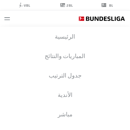
2BL
VBL
BL
NATHANIEL
الرئيسية
BROWN
21
المباريات والنتائج
جدول الترتيب
مدافع
الأندية
EINTRACHT FRANKFURT
إحصائيات موسم 2026/2027
الأهداف
زملاء الفريق
مباشر