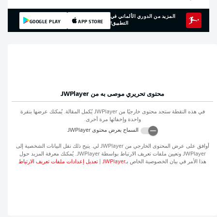
المزيد من الدوري الألماني في
GOOGLE PLAY
APP STORE
التطبيق!
محتوى تحريري موصى به من
JWPlayer
في هذه النقطة ستجد محتوى خارجيًا من
JWPlayer
يُكمل المقالة. يُمكنك عرضها بنقرة
واحدة وإخفائها مرة أخرى.
السماح بعرض محتوى
JWPlayer
أوافق على عرض المحتوى الخارجي من
JWPlayer
لي. يتيح ذلك نقل البيانات الشخصية إلى
JWPlayer
وتعيين ملفات تعريف الارتباط بواسطة
JWPlayer
. يُمكنك معرفة المزيد حول
هذا الأمر في بيان الخصوصية الخاص بـ
JWPlayer
|
تعديل إعدادات ملفات تعريف الارتباط