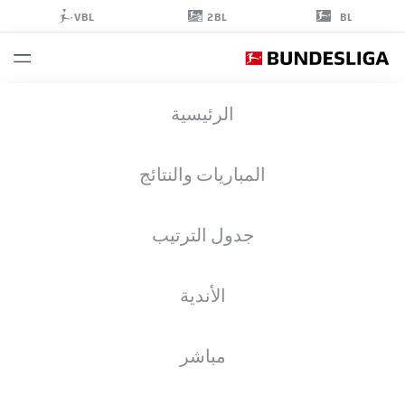
2BL
VBL
BL
NATHAN
الرئيسية
TELLA
23
المباريات والنتائج
جدول الترتيب
مهاجم
الأندية
BAYER LEVERKUSEN
إحصائيات موسم 2026/2027
الأهداف
زملاء الفريق
مباشر