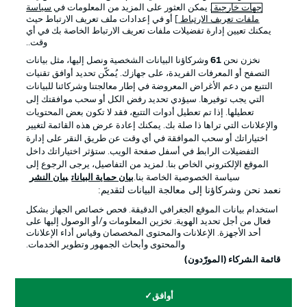
جهات خارجية
. يمكن العثور على المزيد من المعلومات في
سياسة
ملفات تعريف الارتباط
] أو في إعدادات ملف تعريف الارتباط حيث
يمكنك تعيين إدارة تفضيلات ملفات تعريف الارتباط الخاصة بك في أي
الإعلانات
الإخطارات القانونية
وقت..
إدارة التفضيلات
بيان الخصوصية
نخزن نحن
61
وشركاؤنا البيانات الشخصية ونصل إليها، مثل بيانات
التصفح أو المعرفات الفريدة، على جهازك. يُمكّن تحديد أوافق تقنيات
شروط الاستخدام
القنوات الناقلة
التتبع من دعم الأغراض المعروضة في إطار معالجتنا وشركائنا للبيانات
الوظائف
جهة النشر
التي يجب توفيرها. سيؤدي تحديد رفض الكل أو سحب موافقتك إلى
تعطيلها. إذا تم تعطيل أدوات التتبع، فقد لا تكون بعض المحتويات
تواصل معنا
اللاعبون
والإعلانات التي تراها ذا صلة بك. يمكنك إعادة عرض هذه القائمة لتغيير
اختياراتك أو سحب الموافقة في أي وقت عن طريق النقر على إدارة
التفضيلات الرابط في أسفل صفحة الويب. ستؤثر اختياراتك داخل
الموقع الإلكتروني الخاص بنا. لمزيد من التفاصيل، يرجى الرجوع إلى
سياسة الخصوصية الخاصة بنا.
بيان حماية البيانات
بيان النشر
نعمد نحن وشركاؤنا إلى معالجة البيانات لتقديم:
استخدام بيانات الموقع الجغرافي الدقيقة. فحص خصائص الجهاز بشكل
فعال من أجل تحديد الهوية. تخزين المعلومات و/أو الوصول إليها على
أحد الأجهزة. الإعلانات والمحتوى المخصصان وقياس أداء الإعلانات
والمحتوى وأبحاث الجمهور وتطوير الخدمات.
© 2026 Bundesliga-Gruppe GmbH
قائمة الشركاء (المورّدون)
اختر اللغة
أوافق
العربية