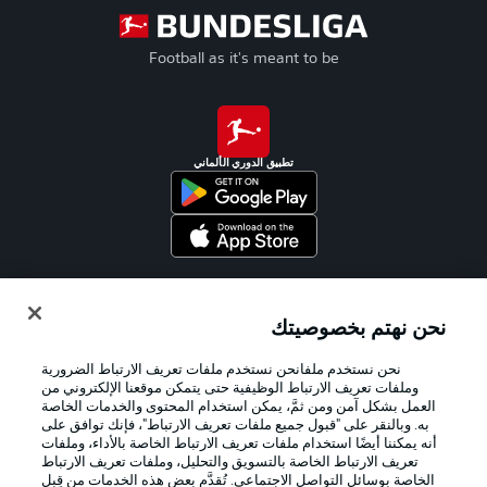
Football as it's meant to be
تطبيق الدوري الألماني
Official Partners
نحن نهتم بخصوصيتك
نحن نستخدم ملفانحن نستخدم ملفات تعريف الارتباط الضرورية
وملفات تعريف الارتباط الوظيفية حتى يتمكن موقعنا الإلكتروني من
العمل بشكل آمن ومن ثمَّ، يمكن استخدام المحتوى والخدمات الخاصة
به. وبالنقر على "قبول جميع ملفات تعريف الارتباط"، فإنك توافق على
أنه يمكننا أيضًا استخدام ملفات تعريف الارتباط الخاصة بالأداء، وملفات
تعريف الارتباط الخاصة بالتسويق والتحليل، وملفات تعريف الارتباط
الخاصة بوسائل التواصل الاجتماعي. تُقدَّم بعض هذه الخدمات من قِبل