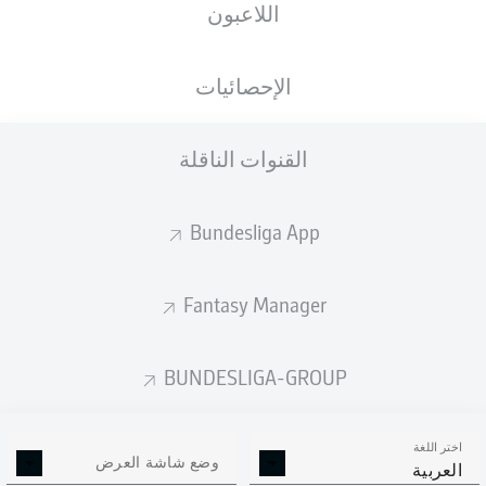
اللاعبون
الجنسية
الطول
الوزن
05.07.1999
68
173
NGA
,
27 عام
KG
CM
ENG
الإحصائيات
القنوات الناقلة
Competition
Bundesliga
Bundesliga App
Season
2026/2027
Fantasy Manager
BUNDESLIGA-GROUP
إحصائيات موسم 2026/2027
اختر اللغة
وضع شاشة العرض
العربية
الالتحامات الهوائية