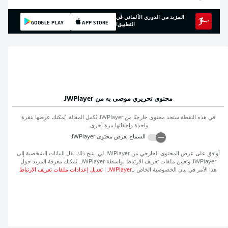
المزيد من الدوري الألماني في
GOOGLE PLAY
APP STORE
التطبيق!
محتوى تحريري موصى به من
JWPlayer
في هذه النقطة ستجد محتوى خارجيًا من
JWPlayer
يُكمل المقالة. يُمكنك عرضها بنقرة
واحدة وإخفائها مرة أخرى.
السماح بعرض محتوى
JWPlayer
أوافق على عرض المحتوى الخارجي من
JWPlayer
لي. يتيح ذلك نقل البيانات الشخصية إلى
JWPlayer
وتعيين ملفات تعريف الارتباط بواسطة
JWPlayer
. يُمكنك معرفة المزيد حول
هذا الأمر في بيان الخصوصية الخاص بـ
JWPlayer
|
تعديل إعدادات ملفات تعريف الارتباط